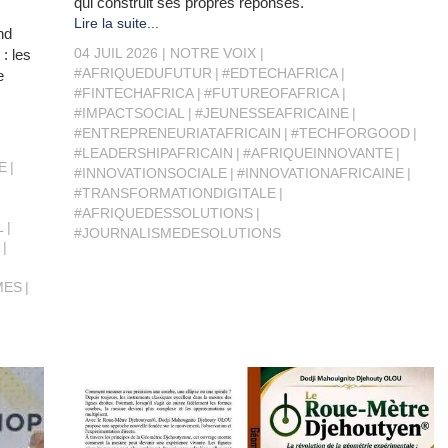
qui construit ses propres réponses.
Lire la suite...
nd
04 JUIL 2026
NOTRE VOIX
 : les
#AFRIQUEDUFUTUR
#EDTECHAFRICA
e
#FINTECHAFRICA
#FUTUREOFAFRICA
#IMPACTSOCIAL
#JEUNESSEAFRICAINE
#ENTREPRENEURIATAFRICAIN
#TECHFORGOOD
#LEADERSHIPAFRICAIN
#AFRIQUEINNOVANTE
E
#INNOVATIONSOCIALE
#INNOVATIONAFRICAINE
#TRANSFORMATIONDIGITALE
#AFRIQUEDESSOLUTIONS
L
#JOURNALISMEDESOLUTIONS
MES