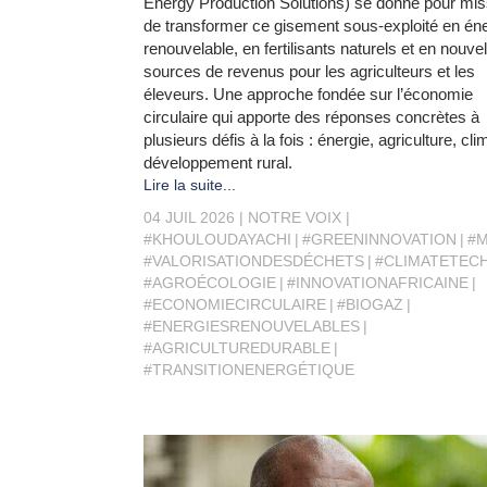
Energy Production Solutions) se donne pour mis
de transformer ce gisement sous-exploité en én
renouvelable, en fertilisants naturels et en nouve
sources de revenus pour les agriculteurs et les
éleveurs. Une approche fondée sur l’économie
circulaire qui apporte des réponses concrètes à
plusieurs défis à la fois : énergie, agriculture, cli
développement rural.
Lire la suite...
04 JUIL 2026
NOTRE VOIX
#KHOULOUDAYACHI
#GREENINNOVATION
#
#VALORISATIONDESDÉCHETS
#CLIMATETEC
#AGROÉCOLOGIE
#INNOVATIONAFRICAINE
#ECONOMIECIRCULAIRE
#BIOGAZ
#ENERGIESRENOUVELABLES
#AGRICULTUREDURABLE
#TRANSITIONENERGÉTIQUE