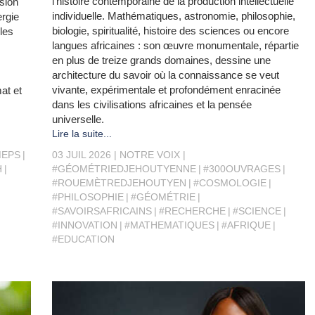
l’histoire contemporaine de la production intellectuelle
sion
individuelle. Mathématiques, astronomie, philosophie,
ergie
biologie, spiritualité, histoire des sciences ou encore
lles
langues africaines : son œuvre monumentale, répartie
en plus de treize grands domaines, dessine une
architecture du savoir où la connaissance se veut
vivante, expérimentale et profondément enracinée
mat et
dans les civilisations africaines et la pensée
universelle.
Lire la suite...
MEPS
03 JUIL 2026
NOTRE VOIX
H
#GÉOMÉTRIEDJEHOUTYENNE
#300OUVRAGES
#ROUEMÈTREDJEHOUTYEN
#COSMOLOGIE
#PHILOSOPHIE
#GÉOMÉTRIE
#SAVOIRSAFRICAINS
#RECHERCHE
#SCIENCE
#INNOVATION
#MATHEMATIQUES
#AFRIQUE
#EDUCATION