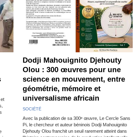
Dodji Mahouignito Djehouty
Olou : 300 œuvres pour une
s
science en mouvement, entre
géométrie, mémoire et
universalisme africain
 et
s,
SOCIÉTÉ
s
Avec la publication de sa 300ᵉ œuvre, Le Cercle Sans
Pi, le chercheur et auteur béninois Dodji Mahouignito
Djehouty Olou franchit un seuil rarement atteint dans
e