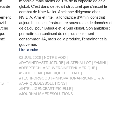
on
mondiale mais moins de 1 % de la capacité de calcul
etarde
global. C’est dans cet écart structurel que s’inscrit le
s
combat de Kate Kallot. Ancienne dirigeante chez
irement
NVIDIA, Arm et Intel, la fondatrice d’Amini construit
avid
aujourd’hui une infrastructure souveraine de données et
arche
de calcul pour l’Afrique et le Sud global. Son ambition :
que
permettre au continent de ne plus seulement
nté
consommer l’IA, mais de la produire, l’entraîner et la
gouverner.
Lire la suite...
02 JUIL 2026
NOTRE VOIX
#DATAINFRASTRUCTURE
#KATEKALLOT
#AMINI
#DEEPTECH
#SOUVERAINETÉNUMÉRIQUE
#SUDGLOBAL
#AFRIQUEDIGITALE
#TECHFORGOOD
#INNOVATIONAFRICAINE
#IA
#AFRIQUEDESSOLUTIONS
CALE
#INTELLIGENCEARTIFICIELLE
#JOURNALISMEDESOLUTIONS