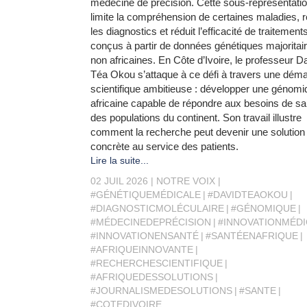
médecine de précision. Cette sous-représentati
limite la compréhension de certaines maladies, r
les diagnostics et réduit l’efficacité de traitement
conçus à partir de données génétiques majorita
non africaines. En Côte d’Ivoire, le professeur D
Téa Okou s’attaque à ce défi à travers une dém
scientifique ambitieuse : développer une génomi
africaine capable de répondre aux besoins de sa
des populations du continent. Son travail illustre
comment la recherche peut devenir une solution
concrète au service des patients.
Lire la suite...
02 JUIL 2026
NOTRE VOIX
#GÉNÉTIQUEMÉDICALE
#DAVIDTEAOKOU
#DIAGNOSTICMOLÉCULAIRE
#GÉNOMIQUE
#MÉDECINEDEPRÉCISION
#INNOVATIONMÉDI
#INNOVATIONENSANTÉ
#SANTÉENAFRIQUE
#AFRIQUEINNOVANTE
#RECHERCHESCIENTIFIQUE
#AFRIQUEDESSOLUTIONS
#JOURNALISMEDESOLUTIONS
#SANTE
#COTEDIVOIRE