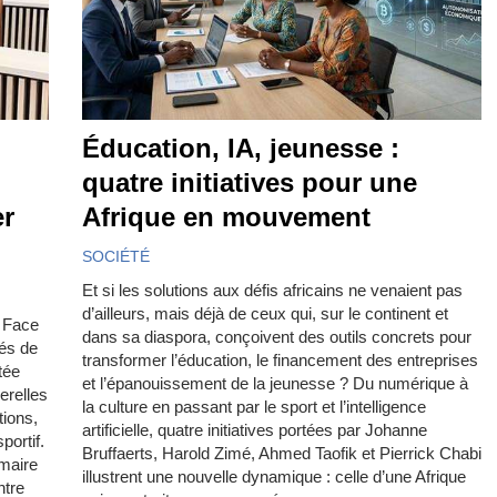
Éducation, IA, jeunesse :
quatre initiatives pour une
er
Afrique en mouvement
SOCIÉTÉ
Et si les solutions aux défis africains ne venaient pas
d’ailleurs, mais déjà de ceux qui, sur le continent et
? Face
dans sa diaspora, conçoivent des outils concrets pour
tés de
transformer l’éducation, le financement des entreprises
tée
et l’épanouissement de la jeunesse ? Du numérique à
erelles
la culture en passant par le sport et l’intelligence
tions,
artificielle, quatre initiatives portées par Johanne
portif.
Bruffaerts, Harold Zimé, Ahmed Taofik et Pierrick Chabi
 maire
illustrent une nouvelle dynamique : celle d’une Afrique
ntre