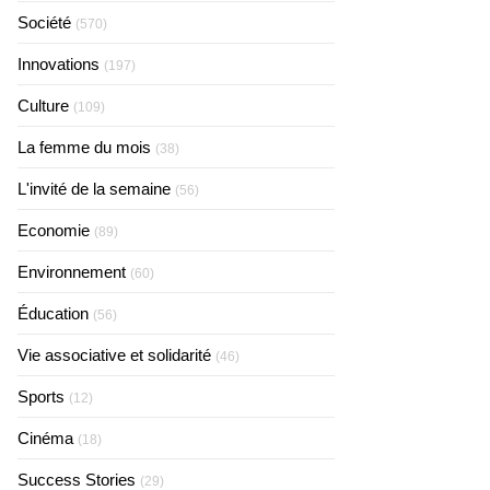
Société
(570)
Innovations
(197)
Culture
(109)
La femme du mois
(38)
L'invité de la semaine
(56)
Economie
(89)
Environnement
(60)
Éducation
(56)
Vie associative et solidarité
(46)
Sports
(12)
Cinéma
(18)
Success Stories
(29)