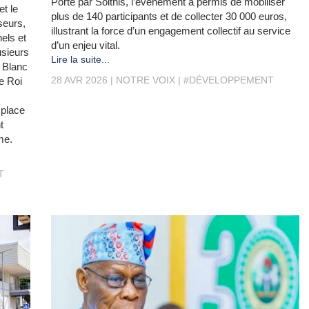
Porté par Solthis, l’événement a permis de mobiliser
t le
plus de 140 participants et de collecter 30 000 euros,
seurs,
illustrant la force d’un engagement collectif au service
nels et
d’un enjeu vital.
sieurs
Lire la suite...
 Blanc
28 AVR 2026
NOTRE VOIX
#DÉVELOPPEMENT
e Roi
 place
t
me.
T