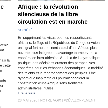
me
Afrique : la révolution
silencieuse de la libre
circulation est en marche
SOCIÉTÉ
En supprimant les visas pour les ressortissants
africains, le Togo et la République du Congo envoient
archie
un signal fort au continent : celui d’une Afrique plus
ant
ouverte, plus intégrée et davantage tournée vers la
coopération intra-africaine. Au-delà de la symbolique
ais la
politique, ces décisions ouvrent des perspectives
e cette
concrètes pour les échanges économiques, la mobilité
ur
des talents et le rapprochement des peuples. Une
dynamique inspirante qui pourrait accélérer la
orte
construction d’une Afrique sans frontières
rer
administratives inutiles.
on
Lire la suite...
28 MAI 2026
NOTRE VOIX
#DÉVELOPPEMENT
T