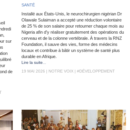
SANTÉ
Installé aux États-Unis, le neurochirurgien nigérian Dr
Olawale Sulaiman a accepté une réduction volontaire
eil
de 25 % de son salaire pour retourner chaque mois au
ndredi
Nigeria afin d’y réaliser gratuitement des opérations du
an,
cerveau et de la colonne vertébrale. À travers la RNZ
our sur
Foundation, il sauve des vies, forme des médecins
ns
locaux et contribue à bâtir un système de santé plus
tion
durable en Afrique.
uilibré
Lire la suite...
eur
19 MAI 2026
NOTRE VOIX
#DÉVELOPPEMENT
fond de
T