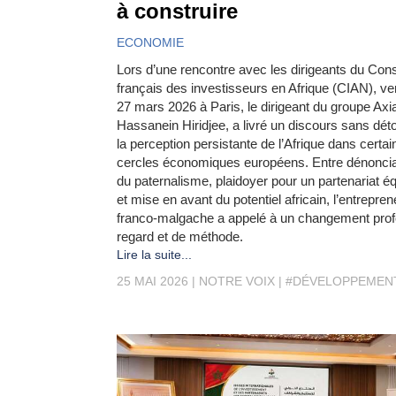
à construire
ECONOMIE
Lors d’une rencontre avec les dirigeants du Cons
français des investisseurs en Afrique (CIAN), ve
27 mars 2026 à Paris, le dirigeant du groupe Axi
Hassanein Hiridjee, a livré un discours sans dét
la perception persistante de l’Afrique dans certai
cercles économiques européens. Entre dénoncia
du paternalisme, plaidoyer pour un partenariat éq
et mise en avant du potentiel africain, l’entrepren
franco-malgache a appelé à un changement pro
regard et de méthode.
Lire la suite...
25 MAI 2026
NOTRE VOIX
#DÉVELOPPEMEN