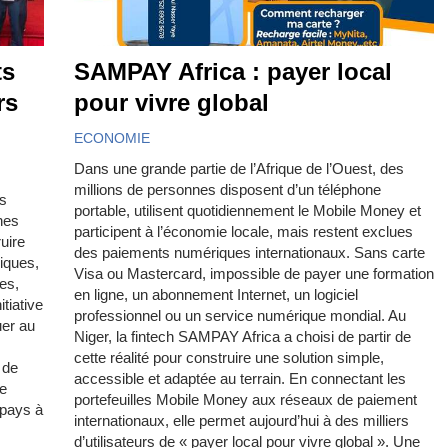
ts
SAMPAY Africa : payer local
rs
pour vivre global
ECONOMIE
Dans une grande partie de l’Afrique de l’Ouest, des
millions de personnes disposent d’un téléphone
ts
portable, utilisent quotidiennement le Mobile Money et
nes
participent à l’économie locale, mais restent exclues
uire
des paiements numériques internationaux. Sans carte
riques,
Visa ou Mastercard, impossible de payer une formation
es,
en ligne, un abonnement Internet, un logiciel
itiative
professionnel ou un service numérique mondial. Au
uer au
Niger, la fintech SAMPAY Africa a choisi de partir de
cette réalité pour construire une solution simple,
 de
accessible et adaptée au terrain. En connectant les
ve
portefeuilles Mobile Money aux réseaux de paiement
 pays à
internationaux, elle permet aujourd’hui à des milliers
d’utilisateurs de « payer local pour vivre global ». Une