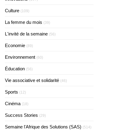
Culture
(109)
La femme du mois
(39)
L'invité de la semaine
(56)
Economie
(89)
Environnement
(60)
Éducation
(56)
Vie associative et solidarité
(46)
Sports
(12)
Cinéma
(18)
Success Stories
(29)
Semaine l'Afrique des Solutions (SAS)
(514)