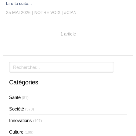
Lire la suite...
25 MAI 2026
NOTRE VOIX
#CIAN
1 article
Rechercher
Catégories
Santé
(81)
Société
(570)
Innovations
(197)
Culture
(109)