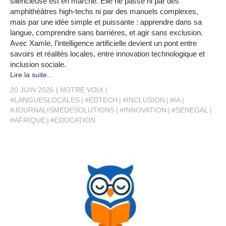
silencieuse est en marche. Elle ne passe ni par des
amphithéâtres high-techs ni par des manuels complexes,
mais par une idée simple et puissante : apprendre dans sa
langue, comprendre sans barrières, et agir sans exclusion.
Avec Xamle, l’intelligence artificielle devient un pont entre
savoirs et réalités locales, entre innovation technologique et
inclusion sociale.
Lire la suite...
20 JUIN 2026
NOTRE VOIX
#LANGUESLOCALES
#EDTECH
#INCLUSION
#IA
#JOURNALISMEDESOLUTIONS
#INNOVATION
#SENEGAL
#AFRIQUE
#EDUCATION