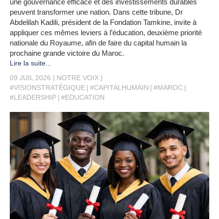
une gouvernance efficace et des investissements durables
peuvent transformer une nation. Dans cette tribune, Dr
Abdelilah Kadili, président de la Fondation Tamkine, invite à
appliquer ces mêmes leviers à l’éducation, deuxième priorité
nationale du Royaume, afin de faire du capital humain la
prochaine grande victoire du Maroc.
Lire la suite...
09 JUIL 2026
NOTRE VOIX
#VISIONSTRATÉGIQUE
#CAPITALHUMAIN
#MAROC
#LEADERSHIP
#EDUCATION