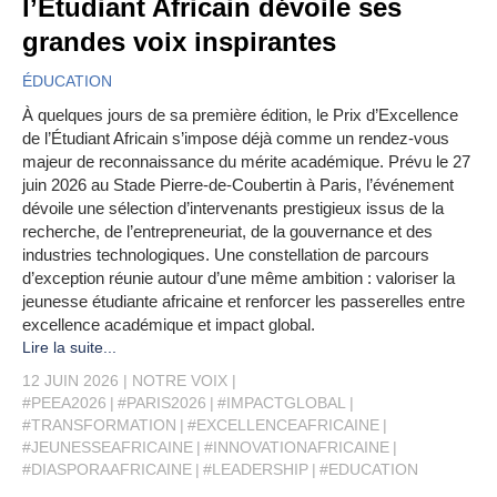
l’Étudiant Africain dévoile ses
grandes voix inspirantes
ÉDUCATION
À quelques jours de sa première édition, le Prix d’Excellence
de l’Étudiant Africain s’impose déjà comme un rendez-vous
majeur de reconnaissance du mérite académique. Prévu le 27
juin 2026 au Stade Pierre-de-Coubertin à Paris, l’événement
dévoile une sélection d’intervenants prestigieux issus de la
recherche, de l’entrepreneuriat, de la gouvernance et des
industries technologiques. Une constellation de parcours
d’exception réunie autour d’une même ambition : valoriser la
jeunesse étudiante africaine et renforcer les passerelles entre
excellence académique et impact global.
Lire la suite...
12 JUIN 2026
NOTRE VOIX
#PEEA2026
#PARIS2026
#IMPACTGLOBAL
#TRANSFORMATION
#EXCELLENCEAFRICAINE
#JEUNESSEAFRICAINE
#INNOVATIONAFRICAINE
#DIASPORAAFRICAINE
#LEADERSHIP
#EDUCATION