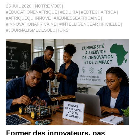
25 JUIL 2026
NOTRE VOIX
#EDUCATIONENAFRIQUE
#EDUKIA
#EDTECHAFRICA
#AFRIQUEQUIINNOVE
#JEUNESSEAFRICAINE
#INNOVATIONAFRICAINE
#INTELLIGENCEARTIFICIELLE
#JOURNALISMEDESOLUTIONS
Former des innovateurs, pas