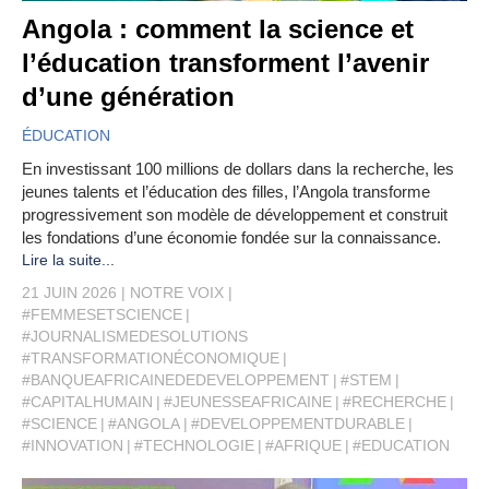
Angola : comment la science et
l’éducation transforment l’avenir
d’une génération
ÉDUCATION
En investissant 100 millions de dollars dans la recherche, les
jeunes talents et l’éducation des filles, l’Angola transforme
progressivement son modèle de développement et construit
les fondations d’une économie fondée sur la connaissance.
Lire la suite...
21 JUIN 2026
NOTRE VOIX
#FEMMESETSCIENCE
#JOURNALISMEDESOLUTIONS
#TRANSFORMATIONÉCONOMIQUE
#BANQUEAFRICAINEDEDEVELOPPEMENT
#STEM
#CAPITALHUMAIN
#JEUNESSEAFRICAINE
#RECHERCHE
#SCIENCE
#ANGOLA
#DEVELOPPEMENTDURABLE
#INNOVATION
#TECHNOLOGIE
#AFRIQUE
#EDUCATION