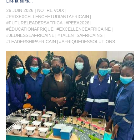
Lire la suite...
26 JUIN 2026
NOTRE VOIX
#PRIXEXCELLENCEETUDIANTAFRICAIN
#FUTURELEADERSAFRICA
#PEEA2026
#ÉDUCATIONAFRIQUE
#EXCELLENCEAFRICAINE
#JEUNESSEAFRICAINE
#TALENTSAFRICAINS
#LEADERSHIPAFRICAIN
#AFRIQUEDESSOLUTIONS