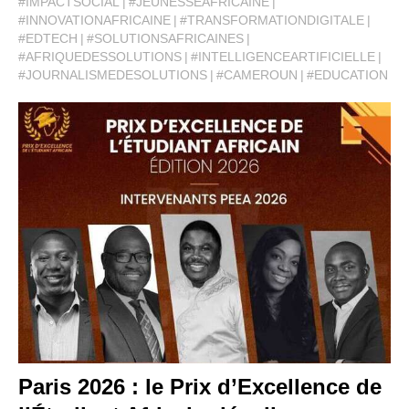
#IMPACTSOCIAL
#JEUNESSEAFRICAINE
#INNOVATIONAFRICAINE
#TRANSFORMATIONDIGITALE
#EDTECH
#SOLUTIONSAFRICAINES
#AFRIQUEDESSOLUTIONS
#INTELLIGENCEARTIFICIELLE
#JOURNALISMEDESOLUTIONS
#CAMEROUN
#EDUCATION
Paris 2026 : le Prix d’Excellence de