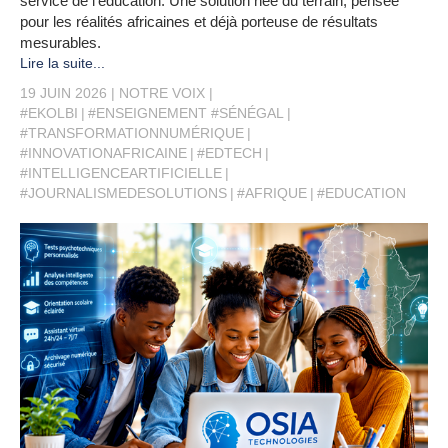
service de l’éducation. Une solution née du terrain, pensée
pour les réalités africaines et déjà porteuse de résultats
mesurables.
Lire la suite...
19 JUIN 2026
NOTRE VOIX
#EKOLBI
#ENSEIGNEMENT #SÉNÉGAL
#TRANSFORMATIONNUMÉRIQUE
#INNOVATIONAFRICAINE
#EDTECH
#INTELLIGENCEARTIFICIELLE
#JOURNALISMEDESOLUTIONS
#AFRIQUE
#EDUCATION