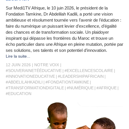
Sur Medi1TV Afrique, le 10 juin 2026, le président de la
Fondation Tamkine, Dr Abdelilah Kadili, a porté une vision
ambitieuse et résolument tournée vers l’avenir de l’éducation :
faire du numérique un puissant levier d’excellence, d’égalité
des chances et de transformation sociale. Un plaidoyer
inspirant qui dépasse les frontières du Maroc et trouve un
écho particulier dans une Afrique en pleine mutation, portée par
ses solutions, ses talents et son potentiel d’innovation.
Lire la suite...
12 JUIN 2026
NOTRE VOIX
#SOUVERAINETÉÉDUCATIVE
#EXCELLENCESCOLAIRE
#INNOVATIONEDUCATIVE
#LEADERSHIPAFRICAIN
#ABDELILAHKADILI
#FONDATIONTAMKINE
#TRANSFORMATIONDIGITALE
#NUMÉRIQUE
#AFRIQUE
#EDUCATION