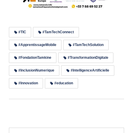
#TIC
#TamTechConnect
#ApprentissageMobile
#TamTechSolution
#FondationTamkine
#TransformationDigitale
#InclusionNumerique
#IntelligenceArtificielle
#Innovation
#education
Lire les commentaires (0)