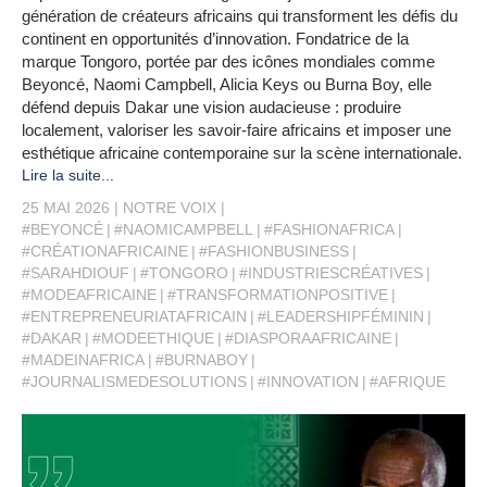
génération de créateurs africains qui transforment les défis du
continent en opportunités d’innovation. Fondatrice de la
marque Tongoro, portée par des icônes mondiales comme
Beyoncé, Naomi Campbell, Alicia Keys ou Burna Boy, elle
défend depuis Dakar une vision audacieuse : produire
localement, valoriser les savoir-faire africains et imposer une
esthétique africaine contemporaine sur la scène internationale.
Lire la suite...
25 MAI 2026
NOTRE VOIX
#BEYONCÉ
#NAOMICAMPBELL
#FASHIONAFRICA
#CRÉATIONAFRICAINE
#FASHIONBUSINESS
#SARAHDIOUF
#TONGORO
#INDUSTRIESCRÉATIVES
#MODEAFRICAINE
#TRANSFORMATIONPOSITIVE
#ENTREPRENEURIATAFRICAIN
#LEADERSHIPFÉMININ
#DAKAR
#MODEETHIQUE
#DIASPORAAFRICAINE
#MADEINAFRICA
#BURNABOY
#JOURNALISMEDESOLUTIONS
#INNOVATION
#AFRIQUE