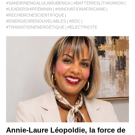
#SANDRINENGALULAMUBENGA
#BATTERIESLITHIUMION
#LEADERSHIPFÉMININ
#INNOVATIONAFRICAINE
#RECHERCHESCIENTIFIQUE
#ENERGIESRENOUVELABLES
#RDC
#TRANSITIONENERGÉTIQUE
#ELECTRICITE
Annie-Laure Léopoldie, la force de