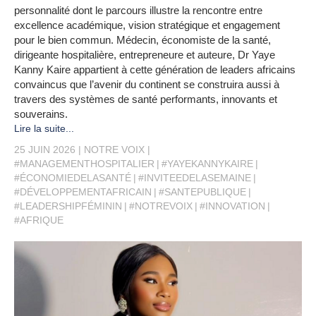
personnalité dont le parcours illustre la rencontre entre
excellence académique, vision stratégique et engagement
pour le bien commun. Médecin, économiste de la santé,
dirigeante hospitalière, entrepreneure et auteure, Dr Yaye
Kanny Kaire appartient à cette génération de leaders africains
convaincus que l’avenir du continent se construira aussi à
travers des systèmes de santé performants, innovants et
souverains.
Lire la suite...
25 JUIN 2026
NOTRE VOIX
#MANAGEMENTHOSPITALIER
#YAYEKANNYKAIRE
#ÉCONOMIEDELASANTÉ
#INVITEEDELASEMAINE
#DÉVELOPPEMENTAFRICAIN
#SANTEPUBLIQUE
#LEADERSHIPFÉMININ
#NOTREVOIX
#INNOVATION
#AFRIQUE