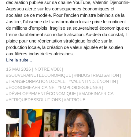
déclaration publiée sur sa chaîne YouTube, Valentin Djènontin-
Agossou alerte sur les conséquences économiques et
sociales de ce modèle. Pour l’ancien ministre béninois de la
Justice, l’absence de transformation locale prive le continent
de millions d’emplois, fragilise sa souveraineté économique et
freine durablement son industrialisation. Au-delà du constat, il
plaide pour une réorientation stratégique fondée sur la
production locale, la création de valeur ajoutée et le soutien
aux filières industrielles africaines.
Lire la suite...
15 MAI 2026
NOTRE VOIX
#SOUVERAINETÉÉCONOMIQUE
#INDUSTRIALISATION
#TRANSFORMATIONLOCALE
#VALENTINDJÈNONTIN
#ÉCONOMIEAFRICAINE
#EMPLOIDESJEUNES
#DÉVELOPPEMENTÉCONOMIQUE
#MADEINAFRICA
#AFRIQUEDESSOLUTIONS
#AFRIQUE