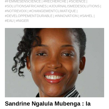
#FEMMESENSCIENCE
#RECHERCHE
#SCIENCE
#SOLUTIONSAFRICAINES
#JOURNALISMEDESOLUTIONS
#NOTREVOIX
#CHANGEMENTCLIMATIQUE
#DEVELOPPEMENTDURABLE
#INNOVATION
#SAHEL
#EAU
#NIGER
Sandrine Ngalula Mubenga : la