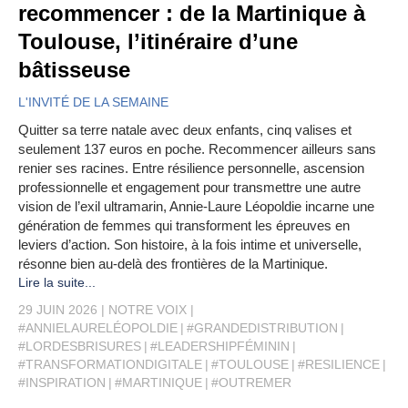
recommencer : de la Martinique à
Toulouse, l’itinéraire d’une
bâtisseuse
L'INVITÉ DE LA SEMAINE
Quitter sa terre natale avec deux enfants, cinq valises et
seulement 137 euros en poche. Recommencer ailleurs sans
renier ses racines. Entre résilience personnelle, ascension
professionnelle et engagement pour transmettre une autre
vision de l’exil ultramarin, Annie-Laure Léopoldie incarne une
génération de femmes qui transforment les épreuves en
leviers d’action. Son histoire, à la fois intime et universelle,
résonne bien au-delà des frontières de la Martinique.
Lire la suite...
29 JUIN 2026
NOTRE VOIX
#ANNIELAURELÉOPOLDIE
#GRANDEDISTRIBUTION
#LORDESBRISURES
#LEADERSHIPFÉMININ
#TRANSFORMATIONDIGITALE
#TOULOUSE
#RESILIENCE
#INSPIRATION
#MARTINIQUE
#OUTREMER