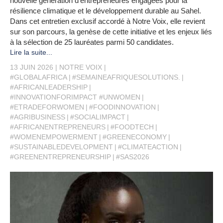
nouvelle génération d’entrepreneures engagées pour la
résilience climatique et le développement durable au Sahel.
Dans cet entretien exclusif accordé à Notre Voix, elle revient
sur son parcours, la genèse de cette initiative et les enjeux liés
à la sélection de 25 lauréates parmi 50 candidates.
Lire la suite...
13 JUIN 2026
NOTRE VOIX
#GLOBALAFRICA
#SEMAINEAFRIQUESOLUTIONS.
#AFRICANLEADERSHIP
#INNOVATIONFORIMPACT #UNWOMEN
#ETRADEFORWOMEN
#FOODINNOVATION
#AGRIBUSINESS
#SOCIALIMPACT
#AFRICANENTREPRENEURS
#FOODTECH
#WOMENEMPOWERMENT
#GREENECONOMY
#SUSTAINABLEDEVELOPMENT
#CLIMATEACTION
#GREENENTREPRENEURSHIP
#SAS2026