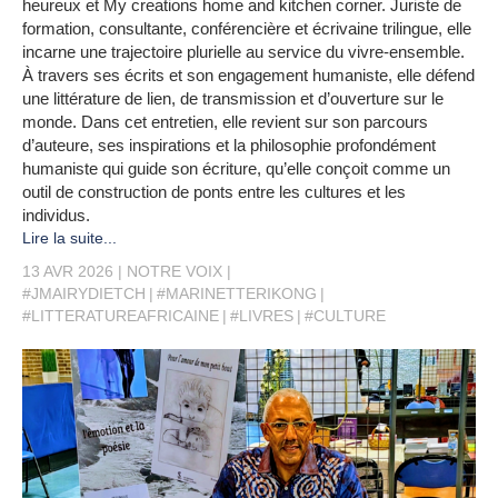
heureux et My creations home and kitchen corner. Juriste de
formation, consultante, conférencière et écrivaine trilingue, elle
incarne une trajectoire plurielle au service du vivre-ensemble.
À travers ses écrits et son engagement humaniste, elle défend
une littérature de lien, de transmission et d’ouverture sur le
monde. Dans cet entretien, elle revient sur son parcours
d’auteure, ses inspirations et la philosophie profondément
humaniste qui guide son écriture, qu’elle conçoit comme un
outil de construction de ponts entre les cultures et les
individus.
Lire la suite...
13 AVR 2026
NOTRE VOIX
#JMAIRYDIETCH
#MARINETTERIKONG
#LITTERATUREAFRICAINE
#LIVRES
#CULTURE