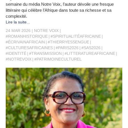
semaine du média Notre Voix, l’auteur dévoile une fresque
littéraire qui célèbre l’Afrique dans toute sa richesse et sa
complexité.
Lire la suite...
24 MAR 2026
NOTRE VOIX
#ROMANHISTORIQUE
#SPIRITUALITÉAFRICAINE
#ÉCRIVAINAFRICAIN
#THIERRYESSENGUE
#CULTURESAFRICAINES
#PARIS2026
#SAS2026
#IDENTITÉ
#TRANSMISSION
#LITTERATUREAFRICAINE
#NOTREVOIX
#PATRIMOINECULTUREL