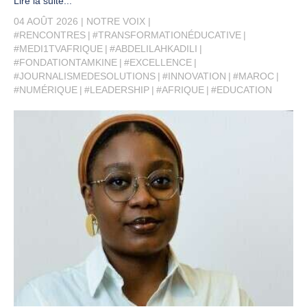
Lire la suite...
04 AOÛT 2026
NOTRE VOIX
#RENCONTRES
#TRANSFORMATIONÉDUCATIVE
#MEDI1TVAFRIQUE
#ABDELILAHKADILI
#FONDATIONTAMKINE
#EXCELLENCE
#JOURNALISMEDESOLUTIONS
#INNOVATION
#MAROC
#NUMÉRIQUE
#LEADERSHIP
#AFRIQUE
#EDUCATION