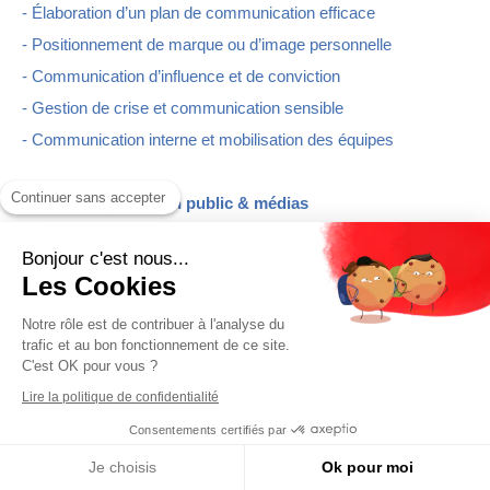
- Élaboration d’un plan de communication efficace
- Positionnement de marque ou d’image personnelle
- Communication d’influence et de conviction
- Gestion de crise et communication sensible
- Communication interne et mobilisation des équipes
Continuer sans accepter
️ 2. Prise de parole en public & médias
- Techniques d’expression orale et rhétorique
Bonjour c'est nous...
- Maîtrise de la communication non verbale
Les Cookies
- Préparation aux interviews presse, radio, télé, podcast
Notre rôle est de contribuer à l'analyse du
- Simulation d’interventions médiatiques ou de panels
trafic et au bon fonctionnement de ce site.
- Pitching et storytelling personnel ou professionnel
C'est OK pour vous ?
- Fondamentaux du journalisme
Lire la politique de confidentialité
- Fondamentaux du journalisme de solutions
Consentements certifiés par
- Education aux médias et à l’information
Je choisis
Ok pour moi