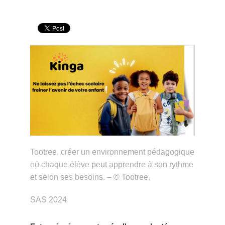
Tootree, créer un environnement pédagogique
où chaque élève peut apprendre à son rythme
et selon ses besoins. – © Tootree.
SAS 2024