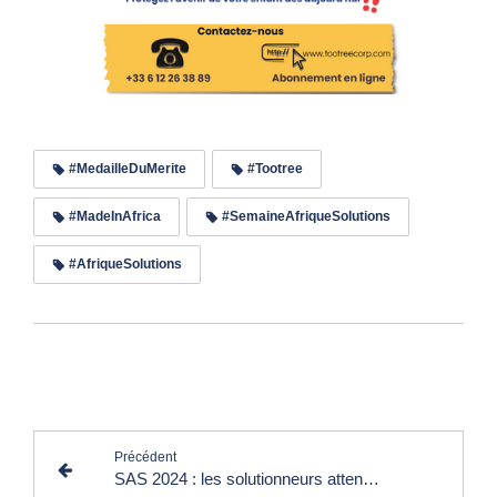
#MedailleDuMerite
#Tootree
#MadeInAfrica
#SemaineAfriqueSolutions
#AfriqueSolutions
Lire les commentaires (0)
Précédent
SAS 2024 : les solutionneurs attendus à Paris