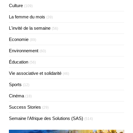
Culture
(109)
La femme du mois
(39)
L'invité de la semaine
(56)
Economie
(89)
Environnement
(60)
Éducation
(56)
Vie associative et solidarité
(46)
Sports
(12)
Cinéma
(18)
Success Stories
(29)
Semaine l'Afrique des Solutions (SAS)
(514)