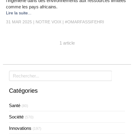
l’ingénierie dans des environnements aux ressources limitées
comme les pays africains.
Lire la suite...
31 MAR 2025
NOTRE VOIX
#OMARFASSIFEHRI
1 article
Rechercher
Catégories
Santé
(80)
Société
(570)
Innovations
(197)