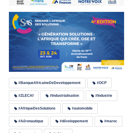
#BanqueAfricaineDeDeveloppement
#OCP
#ZLECAf
#Industrialisation
#Industrie
#AfriqueDesSolutions
#automobile
#Aéronautique
#développement
#maroc