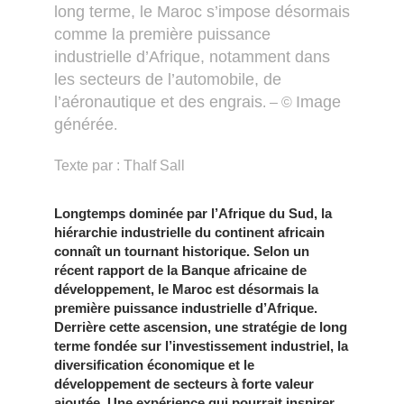
long terme, le Maroc s’impose désormais
comme la première puissance
industrielle d’Afrique, notamment dans
les secteurs de l’automobile, de
l’aéronautique et des engrais
Image
. – ©
générée
.
Texte par : Thalf Sall
Longtemps dominée par l’Afrique du Sud, la
hiérarchie industrielle du continent africain
connaît un tournant historique. Selon un
récent rapport de la Banque africaine de
développement, le Maroc est désormais la
première puissance industrielle d’Afrique.
Derrière cette ascension, une stratégie de long
terme fondée sur l’investissement industriel, la
diversification économique et le
développement de secteurs à forte valeur
ajoutée. Une expérience qui pourrait inspirer