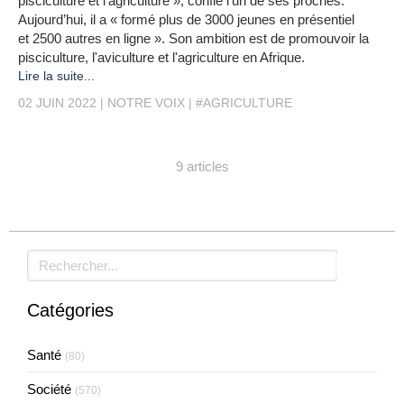
pisciculture et l'agriculture », confie l’un de ses proches.
Aujourd’hui, il a « formé plus de 3000 jeunes en présentiel
et 2500 autres en ligne ». Son ambition est de promouvoir la
pisciculture, l'aviculture et l'agriculture en Afrique.
Lire la suite...
02 JUIN 2022
NOTRE VOIX
#AGRICULTURE
9 articles
Rechercher
Catégories
Santé
(80)
Société
(570)