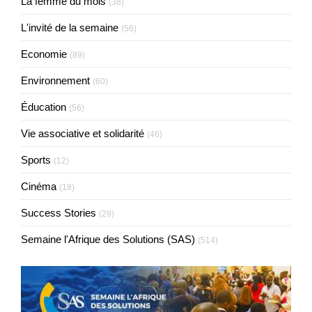
La femme du mois
(38)
L'invité de la semaine
(56)
Economie
(89)
Environnement
(60)
Éducation
(56)
Vie associative et solidarité
(46)
Sports
(12)
Cinéma
(18)
Success Stories
(29)
Semaine l'Afrique des Solutions (SAS)
(514)