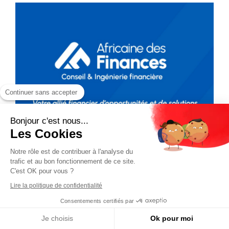
Continuer sans accepter
Bonjour c'est nous...
Les Cookies
Notre rôle est de contribuer à l'analyse du
trafic et au bon fonctionnement de ce site.
C'est OK pour vous ?
Lire la politique de confidentialité
Consentements certifiés par
Je choisis
Ok pour moi