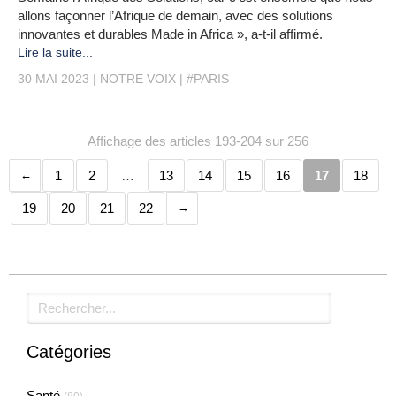
allons façonner l’Afrique de demain, avec des solutions
innovantes et durables Made in Africa », a-t-il affirmé.
Lire la suite...
30 MAI 2023
NOTRE VOIX
#PARIS
Affichage des articles 193-204 sur 256
1
2
…
13
14
15
16
17
18
19
20
21
22
Rechercher
Catégories
Santé