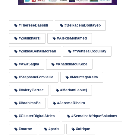
#ThereseDassidi
#BelkacemBoutayeb
#ZoulikhaIrzi
#AlexisMohamed
#ZobidaBenaliMoreau
#YvetteTaïCoquillay
#AwaSagna
#KhadidiatouKebe
#StephaneFonvieille
#MountagaKeita
#ValeryGarrec
#MeriamLaouej
#IbrahimaBa
#JeromeRibeiro
#ClusterDigitalAfrica
#SemaineAfriqueSolutions
#maroc
#paris
#afrique