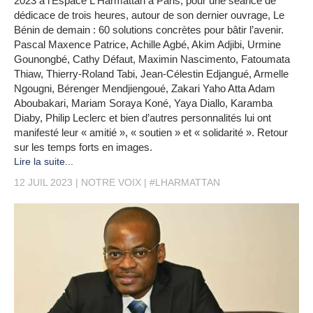
2023 à l’Espace L'Harmattan à Paris, pour une séance de
dédicace de trois heures, autour de son dernier ouvrage, Le
Bénin de demain : 60 solutions concrètes pour bâtir l’avenir.
Pascal Maxence Patrice, Achille Agbé, Akim Adjibi, Urmine
Gounongbé, Cathy Défaut, Maximin Nascimento, Fatoumata
Thiaw, Thierry-Roland Tabi, Jean-Célestin Edjangué, Armelle
Ngougni, Bérenger Mendjiengoué, Zakari Yaho Atta Adam
Aboubakari, Mariam Soraya Koné, Yaya Diallo, Karamba
Diaby, Philip Leclerc et bien d’autres personnalités lui ont
manifesté leur « amitié », « soutien » et « solidarité ». Retour
sur les temps forts en images.
Lire la suite...
12 JUIL 2023
NOTRE VOIX
#LHARMATTAN