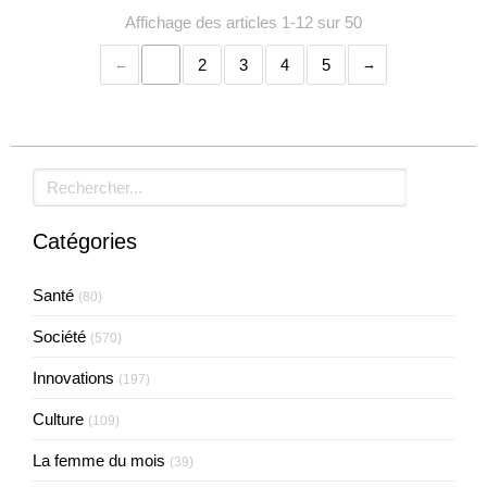
Affichage des articles 1-12 sur 50
1
2
3
4
5
Rechercher
Catégories
Santé
(80)
Société
(570)
Innovations
(197)
Culture
(109)
La femme du mois
(39)