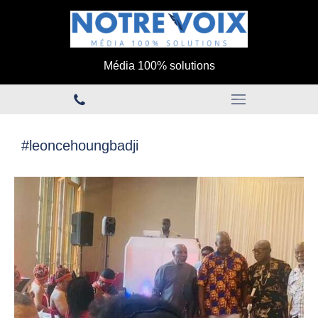
Média 100% solutions
#leoncehoungbadji