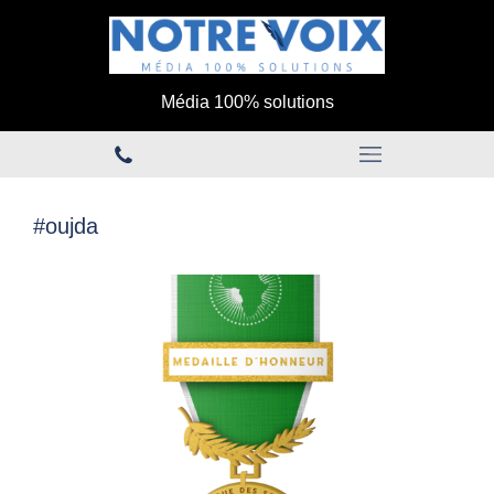
Média 100% solutions
#oujda