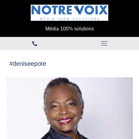
Média 100% solutions
#deniseepote