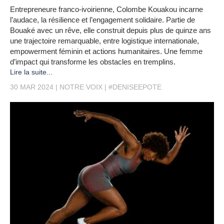
Entrepreneure franco-ivoirienne, Colombe Kouakou incarne
l’audace, la résilience et l’engagement solidaire. Partie de
Bouaké avec un rêve, elle construit depuis plus de quinze ans
une trajectoire remarquable, entre logistique internationale,
empowerment féminin et actions humanitaires. Une femme
d’impact qui transforme les obstacles en tremplins.
Lire la suite...
30 MAR 2024
NOTRE VOIX
#DENISEEPOTE