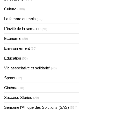
Culture
(109)
La femme du mois
(39)
L'invité de la semaine
(56)
Economie
(89)
Environnement
(60)
Éducation
(56)
Vie associative et solidarité
(46)
Sports
(12)
Cinéma
(18)
Success Stories
(29)
Semaine l'Afrique des Solutions (SAS)
(514)