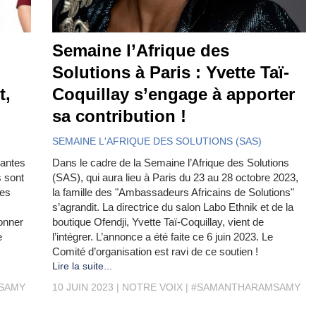
Semaine l’Afrique des
Solutions à Paris : Yvette Taï-
t,
Coquillay s’engage à apporter
sa contribution !
SEMAINE L'AFRIQUE DES SOLUTIONS (SAS)
eantes
Dans le cadre de la Semaine l’Afrique des Solutions
s sont
(SAS), qui aura lieu à Paris du 23 au 28 octobre 2023,
mes
la famille des "Ambassadeurs Africains de Solutions"
s’agrandit. La directrice du salon Labo Ethnik et de la
onner
boutique Ofendji, Yvette Taï-Coquillay, vient de
e
l’intégrer. L’annonce a été faite ce 6 juin 2023. Le
Comité d’organisation est ravi de ce soutien !
Lire la suite...
SAMY
10 JUIN 2023
NOTRE VOIX
#SAMANTHARAMSAMY