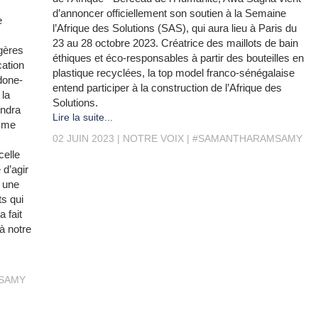
d’annoncer officiellement son soutien à la Semaine
e
l’Afrique des Solutions (SAS), qui aura lieu à Paris du
23 au 28 octobre 2023. Créatrice des maillots de bain
gères
éthiques et éco-responsables à partir des bouteilles en
cation
plastique recyclées, la top model franco-sénégalaise
done-
entend participer à la construction de l’Afrique des
 la
Solutions.
endra
Lire la suite...
emme
02 JUIN 2023
NOTRE VOIX
#SAMANTHARAMSAMY
celle
 d’agir
 une
ts qui
a fait
à notre
SAMY