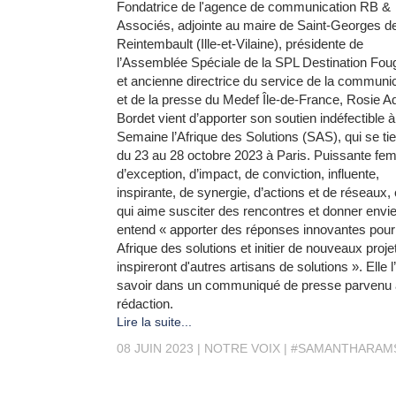
Fondatrice de l'agence de communication RB &
Associés, adjointe au maire de Saint-Georges d
Reintembault (Ille-et-Vilaine), présidente de
l’Assemblée Spéciale de la SPL Destination Fou
et ancienne directrice du service de la communi
et de la presse du Medef Île-de-France, Rosie A
Bordet vient d’apporter son soutien indéfectible à
Semaine l’Afrique des Solutions (SAS), qui se ti
du 23 au 28 octobre 2023 à Paris. Puissante f
d’exception, d’impact, de conviction, influente,
inspirante, de synergie, d’actions et de réseaux, 
qui aime susciter des rencontres et donner envie
entend « apporter des réponses innovantes pour
Afrique des solutions et initier de nouveaux proje
inspireront d'autres artisans de solutions ». Elle l’
savoir dans un communiqué de presse parvenu 
rédaction.
Lire la suite...
08 JUIN 2023
NOTRE VOIX
#SAMANTHARAM