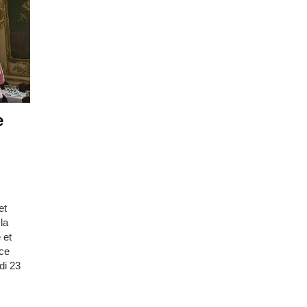
e
et
la
 et
nce
di 23