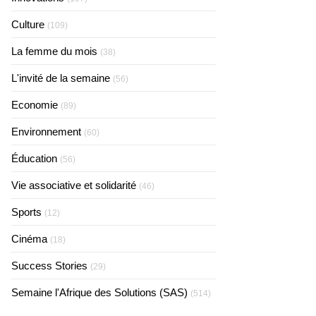
Culture
(109)
La femme du mois
(38)
L'invité de la semaine
(56)
Economie
(89)
Environnement
(60)
Éducation
(56)
Vie associative et solidarité
(46)
Sports
(12)
Cinéma
(18)
Success Stories
(29)
Semaine l'Afrique des Solutions (SAS)
(514)