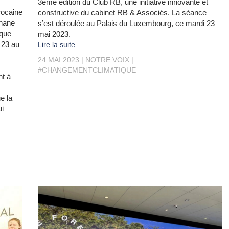
3ème édition du Club RB, une initiative innovante et
rocaine
constructive du cabinet RB & Associés. La séance
phane
s’est déroulée au Palais du Luxembourg, ce mardi 23
ique
mai 2023.
 23 au
Lire la suite...
24 MAI 2023
NOTRE VOIX
#CHANGEMENTCLIMATIQUE
nt à
e la
ui