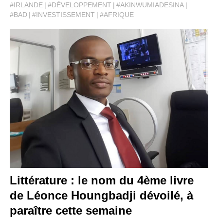
#IRLANDE
#DÉVELOPPEMENT
#AKINWUMIADESINA
#BAD
#INVESTISSEMENT
#AFRIQUE
Littérature : le nom du 4ème livre
de Léonce Houngbadji dévoilé, à
paraître cette semaine