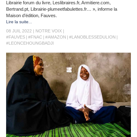
Librairie forum du livre, Leslibraires.fr, Armitiere.com,
Bertrand.pt, Librairie-plumeetfabulettes.fr… », informe la
Maison d’édition, Fauves.
Lire la suite...
08 JUIL 2022
NOTRE VOIX
#FAUVES
#FNAC
#AMAZON
#LANOBLESSEDULION
#LEONCEHOUNGBADJI