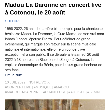
Madou La Daronne en concert live
à Cotonou, le 20 août
CULTURE
1996-2022. 26 ans de carrière bien remplie pour la chanteuse
béninoise Madou La Daronne, la Cute Mama, de son vrai nom
Isbath Jinadou épouse Diarra. Pour célébrer ce grand
événement, qui marque son retour sur la scène musicale
nationale et internationale, elle offre un concert live
exceptionnel à son public. Il se déroulera le samedi 20 août
2022 à 18 heures, au Bluezone de Zongo, à Cotonou, la
capitale économique du Bénin, pour le plus grand bonheur de
ses fans.
Lire la suite...
10 JUIL 2022
NOTRE VOIX
#CONCERTLIVE
#MUSIQUE
#MADOU
#MADOULADARONNE
#CHANTEUSE
#ARTISTE
#BENIN