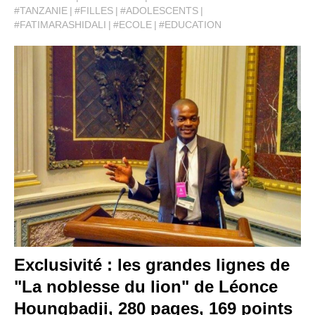
#TANZANIE
#FILLES
#ADOLESCENTS
#FATIMARASHIDALI
#ECOLE
#EDUCATION
Exclusivité : les grandes lignes de
"La noblesse du lion" de Léonce
Houngbadji, 280 pages, 169 points