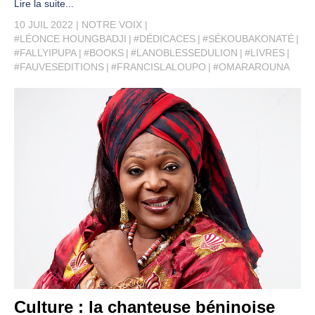
Lire la suite...
10 JUIL 2022
NOTRE VOIX
#LÉONCE HOUNGBADJI
#DÉDICACES
#SÉKOUBAKONATÉ
#FALLYIPUPA
#BOOKS
#LANOBLESSEDULION
#LIVRES
#FAUVESEDITIONS
#FRANCISLALOUPO
#OMARAROUNA
Culture : la chanteuse béninoise