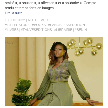
amitié », « soutien », « affection » et « solidarité ». Compte
rendu et temps forts en images.
Lire la suite...
13 JUIL 2022
NOTRE VOIX
#LITTÉRATURE
#BOOKS
#LANOBLESSEDULION
#LIVRES
#FAUVESEDITIONS
#LIBRAIRIE
#BENIN