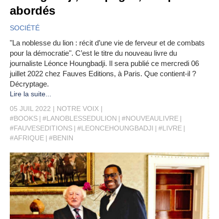
abordés
SOCIÉTÉ
"La noblesse du lion : récit d’une vie de ferveur et de combats
pour la démocratie". C’est le titre du nouveau livre du
journaliste Léonce Houngbadji. Il sera publié ce mercredi 06
juillet 2022 chez Fauves Editions, à Paris. Que contient-il ?
Décryptage.
Lire la suite...
05 JUIL 2022
NOTRE VOIX
#BOOKS
#LANOBLESSEDULION
#NOUVEAULIVRE
#FAUVESEDITIONS
#LEONCEHOUNGBADJI
#LIVRE
#AFRIQUE
#BENIN