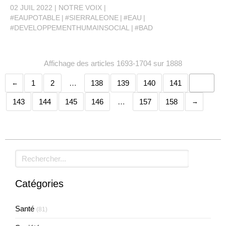
02 JUIL 2022
NOTRE VOIX
#EAUPOTABLE
#SIERRALEONE
#EAU
#DEVELOPPEMENTHUMAINSOCIAL
#BAD
Affichage des articles 1693-1704 sur 1888
1
2
…
138
139
140
141
142
143
144
145
146
…
157
158
Rechercher
Catégories
Santé
(81)