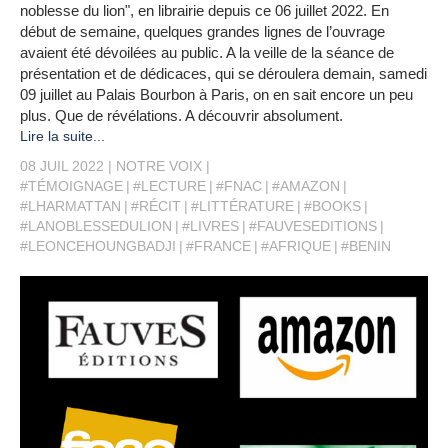
noblesse du lion", en librairie depuis ce 06 juillet 2022. En
début de semaine, quelques grandes lignes de l’ouvrage
avaient été dévoilées au public. A la veille de la séance de
présentation et de dédicaces, qui se déroulera demain, samedi
09 juillet au Palais Bourbon à Paris, on en sait encore un peu
plus. Que de révélations. A découvrir absolument.
Lire la suite...
08 JUIL 2022
NOTRE VOIX
#TÉMOIGNAGE
#LECTURE
#FNAC
#AMAZON
#LHARMATTAN
#RÉCIT
#LITTÉRATURE
#BOOKS
#LANOBLESSEDULION
#LIVRES
#FAUVESEDITIONS
#LEONCEHOUNGBADJI
#FRANCE
#AFRIQUE
#BENIN