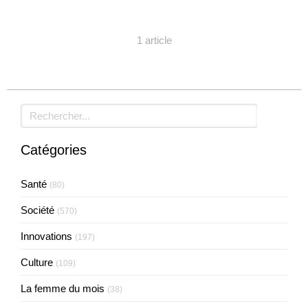
1 article
Rechercher
Catégories
Santé
(80)
Société
(570)
Innovations
(197)
Culture
(109)
La femme du mois
(38)