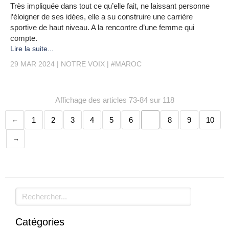
Très impliquée dans tout ce qu’elle fait, ne laissant personne
l’éloigner de ses idées, elle a su construire une carrière
sportive de haut niveau. A la rencontre d’une femme qui
compte.
Lire la suite...
29 MAR 2024
NOTRE VOIX
#MAROC
Affichage des articles 73-84 sur 118
1
2
3
4
5
6
7
8
9
10
Rechercher
Catégories