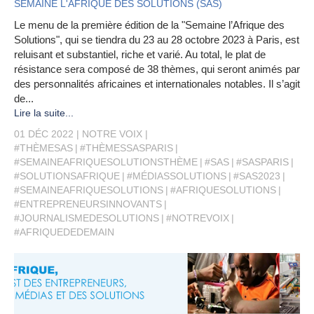
SEMAINE L'AFRIQUE DES SOLUTIONS (SAS)
Le menu de la première édition de la "Semaine l’Afrique des
Solutions", qui se tiendra du 23 au 28 octobre 2023 à Paris, est
reluisant et substantiel, riche et varié. Au total, le plat de
résistance sera composé de 38 thèmes, qui seront animés par
des personnalités africaines et internationales notables. Il s’agit
de...
Lire la suite...
01 DÉC 2022
NOTRE VOIX
#THÈMESAS
#THÈMESSASPARIS
#SEMAINEAFRIQUESOLUTIONSTHÈME
#SAS
#SASPARIS
#SOLUTIONSAFRIQUE
#MÉDIASSOLUTIONS
#SAS2023
#SEMAINEAFRIQUESOLUTIONS
#AFRIQUESOLUTIONS
#ENTREPRENEURSINNOVANTS
#JOURNALISMEDESOLUTIONS
#NOTREVOIX
#AFRIQUEDEDEMAIN