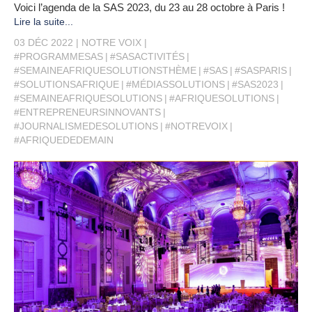
Voici l’agenda de la SAS 2023, du 23 au 28 octobre à Paris !
Lire la suite...
03 DÉC 2022
NOTRE VOIX
#PROGRAMMESAS
#SASACTIVITÉS
#SEMAINEAFRIQUESOLUTIONSTHÈME
#SAS
#SASPARIS
#SOLUTIONSAFRIQUE
#MÉDIASSOLUTIONS
#SAS2023
#SEMAINEAFRIQUESOLUTIONS
#AFRIQUESOLUTIONS
#ENTREPRENEURSINNOVANTS
#JOURNALISMEDESOLUTIONS
#NOTREVOIX
#AFRIQUEDEDEMAIN