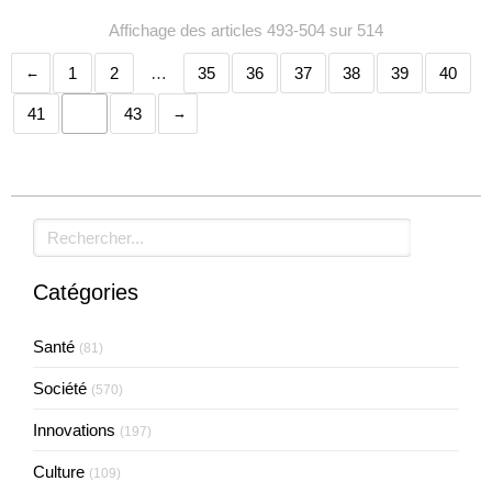
Affichage des articles 493-504 sur 514
1
2
…
35
36
37
38
39
40
41
42
43
Rechercher
Catégories
Santé
(81)
Société
(570)
Innovations
(197)
Culture
(109)