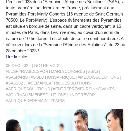
L’édition 2023 de la "Semaine l’Afrique des Solutions" (SAS), la
toute première, se déroulera en France, précisément aux
Pyramides Port-Marly Congrès (16 avenue de Saint-Germain
78560, Le Port-Marly). L’espace évènements des Pyramides
est situé en bordure de seine, dans un cadre verdoyant, à 15
minutes de Paris, dans Les Yvelines, au cœur d’un écrin de
nature de 10 hectares. Les atouts de ce lieu sont nombreux. A
découvrir lors de la "Semaine l’Afrique des Solutions", du 23 au
28 octobre 2023 !
Lire la suite...
05 DÉC 2022
NOTRE VOIX
#LESPYRAMIDESPORTMARLYCONGRÈS
#SAS
#SASPARIS
#SOLUTIONSAFRIQUE
#MÉDIASSOLUTIONS
#SAS2023
#SEMAINEAFRIQUESOLUTIONS
#AFRIQUESOLUTIONS
#ENTREPRENEURSINNOVANTS
#JOURNALISMEDESOLUTIONS
#NOTREVOIX
#AFRIQUEDEDEMAIN
#PARIS