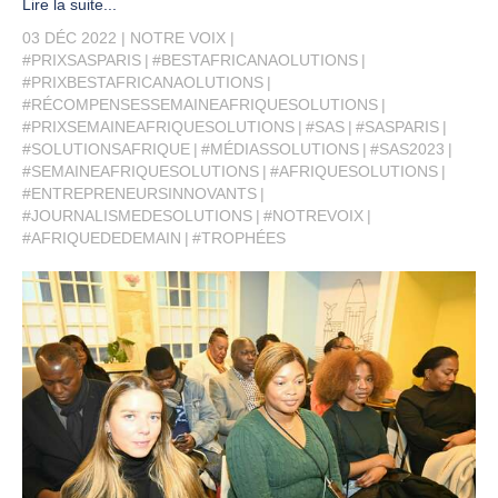
Lire la suite...
03 DÉC 2022
NOTRE VOIX
#PRIXSASPARIS
#BESTAFRICANAOLUTIONS
#PRIXBESTAFRICANAOLUTIONS
#RÉCOMPENSESSEMAINEAFRIQUESOLUTIONS
#PRIXSEMAINEAFRIQUESOLUTIONS
#SAS
#SASPARIS
#SOLUTIONSAFRIQUE
#MÉDIASSOLUTIONS
#SAS2023
#SEMAINEAFRIQUESOLUTIONS
#AFRIQUESOLUTIONS
#ENTREPRENEURSINNOVANTS
#JOURNALISMEDESOLUTIONS
#NOTREVOIX
#AFRIQUEDEDEMAIN
#TROPHÉES