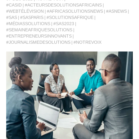
#CASID
#ACTEURSDESOLUTIONSAFRICAINS
#WEBTÉLÉVISION
#AFRICASOLUTIONSNEWS
#ASNEWS
#SAS
#SASPARIS
#SOLUTIONSAFRIQUE
#MÉDIASSOLUTIONS
#SAS2023
#SEMAINEAFRIQUESOLUTIONS
#ENTREPRENEURSINNOVANTS
#JOURNALISMEDESOLUTIONS
#NOTREVOIX