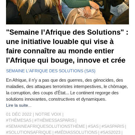
"Semaine l’Afrique des Solutions" :
une initiative louable qui vise à
faire connaître au monde entier
l'Afrique qui bouge, innove et crée
SEMAINE L'AFRIQUE DES SOLUTIONS (SAS)
En Afrique, il n’y a pas que des guerres, des génocides, des
maladies, des attaques terroristes intempestives, le chômage,
la corruption, des coups d'État... Le continent regorge des
solutions innovantes, constructives et dynamiques.
Lire la suite...
01 DÉC 2022
NOTRE VOIX
#THÈMESAS
#THÈMESSASPARIS
#SEMAINEAFRIQUESOLUTIONSTHÈME
#SAS
#SASPARIS
#SOLUTIONSAFRIQUE
#MÉDIASSOLUTIONS
#SAS2023