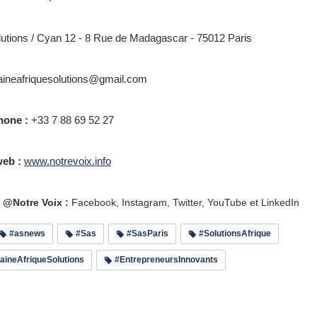
lutions / Cyan 12 - 8 Rue de Madagascar - 75012 Paris
ineafriquesolutions@gmail.com
hone :
+33 7 88 69 52 27
web :
www.notrevoix.info
 @Notre Voix :
Facebook, Instagram, Twitter, YouTube et LinkedIn
#asnews
#Sas
#SasParis
#SolutionsAfrique
ineAfriqueSolutions
#EntrepreneursInnovants