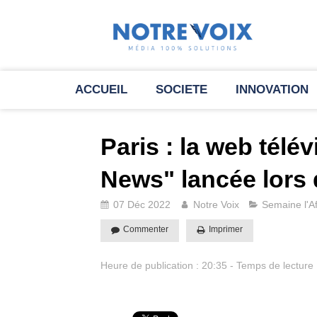
ACCUEIL
SOCIETE
INNOVATION
Paris : la web télé
News" lancée lors 
07 Déc 2022
Notre Voix
Semaine l'A
Commenter
Imprimer
Heure de publication : 20:35 - Temps de lecture 