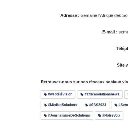
Adresse :
Semaine l’Afrique des So
E-mail :
sema
Télép
Site 
Retrouvez-nous sur nos réseaux sociaux via
#webtélévision
#africasolutionsnews
#MédiasSolutions
#SAS2023
#Sema
#JournalismeDeSolutions
#NotreVoix