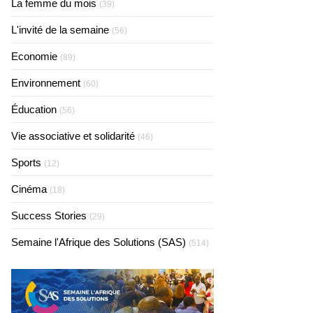
La femme du mois
(39)
L'invité de la semaine
(56)
Economie
(89)
Environnement
(60)
Éducation
(56)
Vie associative et solidarité
(46)
Sports
(12)
Cinéma
(18)
Success Stories
(29)
Semaine l'Afrique des Solutions (SAS)
(514)