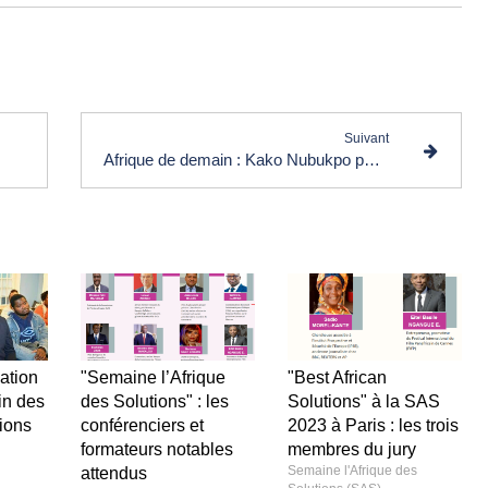
e les commentaires (0)
Suivant
Afrique de demain : Kako Nubukpo publie "Une solutions pour l’Afrique"
éation
"Semaine l’Afrique
"Best African
in des
des Solutions" : les
Solutions" à la SAS
ions
conférenciers et
2023 à Paris : les trois
formateurs notables
membres du jury
Semaine l'Afrique des
attendus