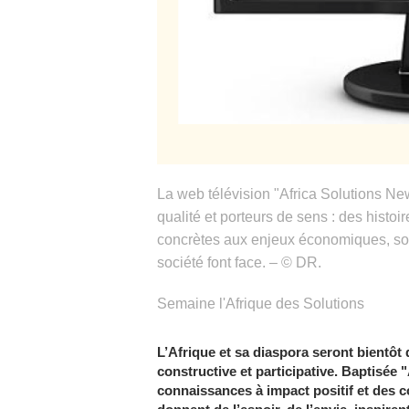
La web télévision "Africa Solutions Ne
qualité et porteurs de sens : des histoi
concrètes aux enjeux économiques, soci
société font face. – © DR.
Semaine l'Afrique des Solutions
L’Afrique et sa diaspora seront bientôt
constructive et participative. Baptisée
connaissances à impact positif et des c