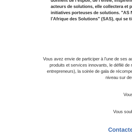
donnent de l’espoir, de l’envie, inspiren
acteurs de solutions, elle collectera et 
initiatives porteuses de solutions. "AS
l’Afrique des Solutions" (SAS), qui se t
La "Semaine l’Afrique d
Vous avez envie de participer à l’une de ses a
produits et services innovants, le défilé de
entrepreneurs), la soirée de gala de récomp
niveau sur de
Vous
Vous souh
Contacte