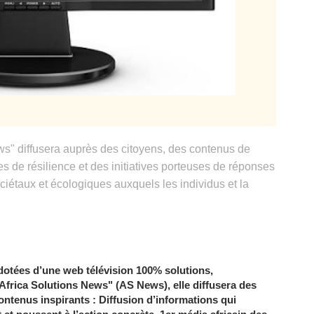
ws" diffusera auprès des citoyens, des contenus de
res de résilience et des initiatives porteuses de réponses
étaux et écologiques auxquels les individus et la
 dotées d’une web télévision 100% solutions,
 "Africa Solutions News" (AS News), elle diffusera des
ontenus inspirants : Diffusion d’informations qui