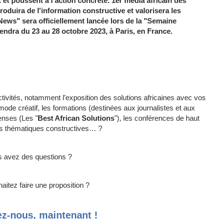
t et poussent à l’action concrète. 1er média africain des
produira de l'information constructive et valorisera les
 News" sera officiellement lancée lors de la "Semaine
iendra du 23 au 28 octobre 2023, à Paris, en France.
es Solutions" (SAS) vous intéresse ?
ctivités, notamment l’exposition des solutions africaines avec vos
 mode créatif, les formations (destinées aux journalistes et aux
enses (Les "
Best African Solutions
"), les conférences de haut
s thématiques constructives… ?
 avez des questions ?
aitez faire une proposition ?
z-nous, maintenant !