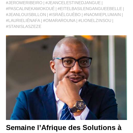
#JEROMERIBEIRO
#JEANCELESTINEDJANGUE
#PASCALINEKAMOKOUÉ
#EITELBASILENGANGUEEBELLE
#JEANLOUISBILLON
#ISRAËLGUÉBO
#NAOMIEPLUMAIN
#LAURIELIÉNAFA
#OMARAROUNA
#LIONELZINSOU
#STANISLASZEZE
Semaine l’Afrique des Solutions à