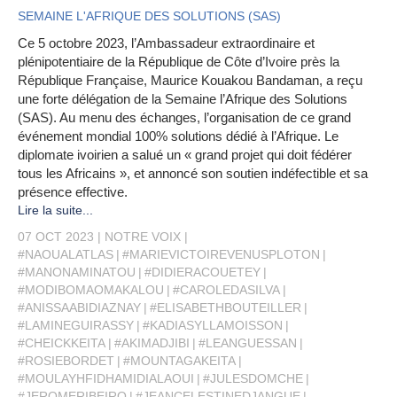
SEMAINE L'AFRIQUE DES SOLUTIONS (SAS)
Ce 5 octobre 2023, l’Ambassadeur extraordinaire et
plénipotentiaire de la République de Côte d’Ivoire près la
République Française, Maurice Kouakou Bandaman, a reçu
une forte délégation de la Semaine l’Afrique des Solutions
(SAS). Au menu des échanges, l’organisation de ce grand
événement mondial 100% solutions dédié à l’Afrique. Le
diplomate ivoirien a salué un « grand projet qui doit fédérer
tous les Africains », et annoncé son soutien indéfectible et sa
présence effective.
Lire la suite...
07 OCT 2023
NOTRE VOIX
#NAOUALATLAS
#MARIEVICTOIREVENUSPLOTON
#MANONAMINATOU
#DIDIERACOUETEY
#MODIBOMAOMAKALOU
#CAROLEDASILVA
#ANISSAABIDIAZNAY
#ELISABETHBOUTEILLER
#LAMINEGUIRASSY
#KADIASYLLAMOISSON
#CHEICKKEITA
#AKIMADJIBI
#LEANGUESSAN
#ROSIEBORDET
#MOUNTAGAKEITA
#MOULAYHFIDHAMIDIALAOUI
#JULESDOMCHE
#JEROMERIBEIRO
#JEANCELESTINEDJANGUE