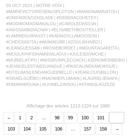
03 OCT 2023
NOTRE VOIX
#MARIEVICTOIREVENUSPLOTON
#MANONAMINATOU
#ONIFADEAZIZKOLADE
#DIDIERACOUETEY
#MODIBOMAOMAKALOU
#CAROLEDASILVA
#ANISSAABIDIAZNAY
#ELISABETHBOUTEILLER
#LAMINEGUIRASSY
#KADIASYLLAMOISSON
#CHEICKKEITA
#AKIMADJIBI
#ZOULIKHAIRZI
#LEANGUESSAN
#ROSIEBORDET
#MOUNTAGAKEITA
#MOULAYHFIDHAMIDIALAOUI
#JULESDOMCHE
#MURIELATIPO
#MISSPURPLECOACH
#JEROMERIBEIRO
#JEANCELESTINEDJANGUE
#PASCALINEKAMOKOUÉ
#EITELBASILENGANGUEEBELLE
#JEANLOUISBILLON
#ISRAËLGUÉBO
#NAOMIEPLUMAIN
#LAURIELIÉNAFA
#OMARAROUNA
#LIONELZINSOU
#STANISLASZEZE
Affichage des articles 1213-1224 sur 1888
1
2
…
98
99
100
101
102
103
104
105
106
…
157
158