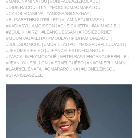
#MANONAMINATOU
#ONIFADEAZIZKOLADE
#DIDIERACOUETEY
#MODIBOMAOMAKALOU
#CAROLEDASILVA
#ANISSAABIDIAZNAY
#ELISABETHBOUTEILLER
#LAMINEGUIRASSY
#KADIASYLLAMOISSON
#CHEICKKEITA
#AKIMADJIBI
#ZOULIKHAIRZI
#LEANGUESSAN
#ROSIEBORDET
#MOUNTAGAKEITA
#MOULAYHFIDHAMIDIALAOUI
#JULESDOMCHE
#MURIELATIPO
#MISSPURPLECOACH
#JEROMERIBEIRO
#JEANCELESTINEDJANGUE
#PASCALINEKAMOKOUÉ
#EITELBASILENGANGUEEBELLE
#JEANLOUISBILLON
#ISRAËLGUÉBO
#NAOMIEPLUMAIN
#LAURIELIÉNAFA
#OMARAROUNA
#LIONELZINSOU
#STANISLASZEZE