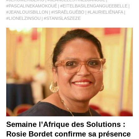
#PASCALINEKAMOKOUÉ
#EITELBASILENGANGUEEBELLE
#JEANLOUISBILLON
#ISRAËLGUÉBO
#LAURIELIÉNAFA
#LIONELZINSOU
#STANISLASZEZE
Semaine l’Afrique des Solutions :
Rosie Bordet confirme sa présence