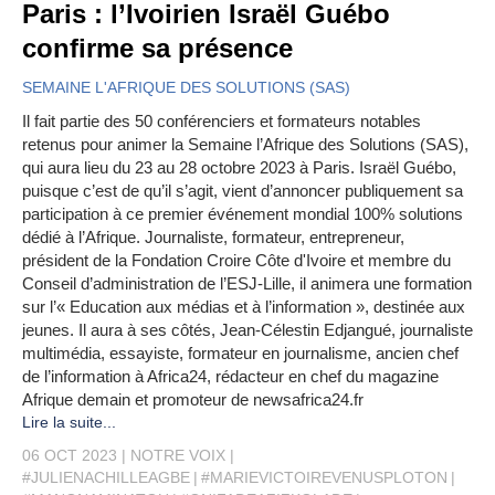
Paris : l’Ivoirien Israël Guébo
confirme sa présence
SEMAINE L'AFRIQUE DES SOLUTIONS (SAS)
Il fait partie des 50 conférenciers et formateurs notables
retenus pour animer la Semaine l’Afrique des Solutions (SAS),
qui aura lieu du 23 au 28 octobre 2023 à Paris. Israël Guébo,
puisque c’est de qu’il s’agit, vient d’annoncer publiquement sa
participation à ce premier événement mondial 100% solutions
dédié à l’Afrique. Journaliste, formateur, entrepreneur,
président de la Fondation Croire Côte d'Ivoire et membre du
Conseil d’administration de l’ESJ-Lille, il animera une formation
sur l’« Education aux médias et à l’information », destinée aux
jeunes. Il aura à ses côtés, Jean-Célestin Edjangué, journaliste
multimédia, essayiste, formateur en journalisme, ancien chef
de l’information à Africa24, rédacteur en chef du magazine
Afrique demain et promoteur de newsafrica24.fr
Lire la suite...
06 OCT 2023
NOTRE VOIX
#JULIENACHILLEAGBE
#MARIEVICTOIREVENUSPLOTON