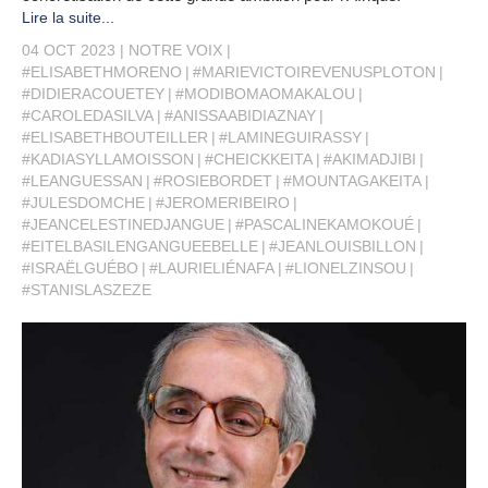
Lire la suite...
04 OCT 2023
NOTRE VOIX
#ELISABETHMORENO
#MARIEVICTOIREVENUSPLOTON
#DIDIERACOUETEY
#MODIBOMAOMAKALOU
#CAROLEDASILVA
#ANISSAABIDIAZNAY
#ELISABETHBOUTEILLER
#LAMINEGUIRASSY
#KADIASYLLAMOISSON
#CHEICKKEITA
#AKIMADJIBI
#LEANGUESSAN
#ROSIEBORDET
#MOUNTAGAKEITA
#JULESDOMCHE
#JEROMERIBEIRO
#JEANCELESTINEDJANGUE
#PASCALINEKAMOKOUÉ
#EITELBASILENGANGUEEBELLE
#JEANLOUISBILLON
#ISRAËLGUÉBO
#LAURIELIÉNAFA
#LIONELZINSOU
#STANISLASZEZE