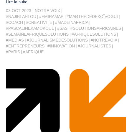
Lire la suite...
03 OCT 2023
NOTRE VOIX
#NAJIBLAHLOU
#EMIRAMAR
#MARTHEDEDEKOÏVOGUI
#COACH
#CREATIVITE
#MADEINAFRICA
#PASCALINEKAMOKOUÉ
#SAS
#SOLUTIONSAFRICAINES
#SEMAINEAFRIQUESOLUTIONS
#AFRIQUESOLUTIONS
#MÉDIAS
#JOURNALISMEDESOLUTIONS
#NOTREVOIX
#ENTREPRENEURS
#INNOVATION
#JOURNALISTES
#PARIS
#AFRIQUE