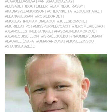
#CAROLEDASILVA
#ANISSAABIDIAZNAY
#ELISABETHBOUTEILLER
#LAMINEGUIRASSY
#KADIASYLLAMOISSON
#CHEICKKEITA
#ZOULIKHAIRZI
#LEANGUESSAN
#ROSIEBORDET
#MOULAYHFIDHAMIDIALAOUI
#JULESDOMCHE
#MURIELATIPO
#MISSPURPLECOACH
#JEROMERIBEIRO
#JEANCELESTINEDJANGUE
#PASCALINEKAMOKOUÉ
#JEANLOUISBILLON
#ISRAËLGUÉBO
#NAOMIEPLUMAIN
#LAURIELIÉNAFA
#OMARAROUNA
#LIONELZINSOU
#STANISLASZEZE