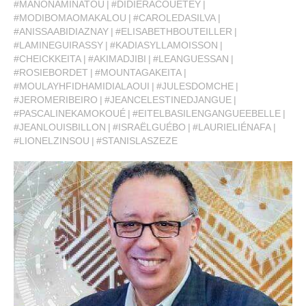
#MANONAMINATOU
#DIDIERACOUETEY
#MODIBOMAOMAKALOU
#CAROLEDASILVA
#ANISSAABIDIAZNAY
#ELISABETHBOUTEILLER
#LAMINEGUIRASSY
#KADIASYLLAMOISSON
#CHEICKKEITA
#AKIMADJIBI
#LEANGUESSAN
#ROSIEBORDET
#MOUNTAGAKEITA
#MOULAYHFIDHAMIDIALAOUI
#JULESDOMCHE
#JEROMERIBEIRO
#JEANCELESTINEDJANGUE
#PASCALINEKAMOKOUÉ
#EITELBASILENGANGUEEBELLE
#JEANLOUISBILLON
#ISRAËLGUÉBO
#LAURIELIÉNAFA
#LIONELZINSOU
#STANISLASZEZE