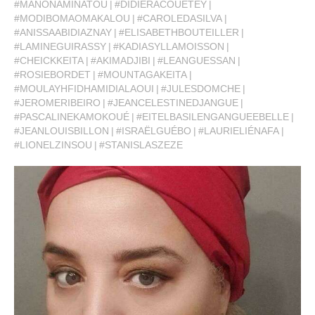
#MANONAMINATOU
#DIDIERACOUETEY
#MODIBOMAOMAKALOU
#CAROLEDASILVA
#ANISSAABIDIAZNAY
#ELISABETHBOUTEILLER
#LAMINEGUIRASSY
#KADIASYLLAMOISSON
#CHEICKKEITA
#AKIMADJIBI
#LEANGUESSAN
#ROSIEBORDET
#MOUNTAGAKEITA
#MOULAYHFIDHAMIDIALAOUI
#JULESDOMCHE
#JEROMERIBEIRO
#JEANCELESTINEDJANGUE
#PASCALINEKAMOKOUÉ
#EITELBASILENGANGUEEBELLE
#JEANLOUISBILLON
#ISRAËLGUÉBO
#LAURIELIÉNAFA
#LIONELZINSOU
#STANISLASZEZE