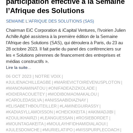
participation effective à la Semaine
l’Afrique des Solutions
SEMAINE L'AFRIQUE DES SOLUTIONS (SAS)
Chairman EiC Corporation & iCapital Ventures, l'Ivoirien Julien
Achille Agbé assistera à la première édition de la Semaine
l’Afrique des Solutions (SAS), qui déroulera à Paris, du 23 au
28 octobre 2023. Il fait partie du panel des conférenciers sur
les « Solutions pérennes de financement des entreprises et
médias constructifs ».
Lire la suite...
06 OCT 2023
NOTRE VOIX
#JULIENACHILLEAGBE
#MARIEVICTOIREVENUSPLOTON
#MANONAMINATOU
#ONIFADEAZIZKOLADE
#DIDIERACOUETEY
#MODIBOMAOMAKALOU
#CAROLEDASILVA
#ANISSAABIDIAZNAY
#ELISABETHBOUTEILLER
#LAMINEGUIRASSY
#KADIASYLLAMOISSON
#CHEICKKEITA
#AKIMADJIBI
#ZOULIKHAIRZI
#LEANGUESSAN
#ROSIEBORDET
#MOUNTAGAKEITA
#MOULAYHFIDHAMIDIALAOUI
#JULESDOMCHE
#MURIELATIPO
#MISSPURPLECOACH