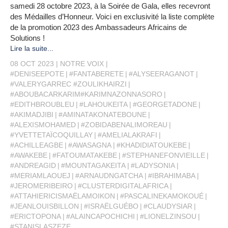
samedi 28 octobre 2023, à la Soirée de Gala, elles recevront
des Médailles d’Honneur. Voici en exclusivité la liste complète
de la promotion 2023 des Ambassadeurs Africains de
Solutions !
Lire la suite...
08 OCT 2023
NOTRE VOIX
#DENISEEPOTE
#FANTABERETE
#ALYSEERAGANOT
#VALERYGARREC #ZOULIKHAIRZI
#ABOUBACARKARIM#KARIMNAZONNASORO
#EDITHBROUBLEU
#LAHOUKEITA
#GEORGETADONE
#AKIMADJIBI
#AMINATAKONATEBOUNE
#ALEXISMOHAMED
#ZOBIDABENALIMOREAU
#YVETTETAÏCOQUILLAY
#AMELIALAKRAFI
#ACHILLEAGBE
#AWASAGNA
#KHADIDIATOUKEBE
#AWAKEBE
#FATOUMATAKEBE
#STEPHANEFONVIEILLE
#ANDREAGID
#MOUNTAGAKEITA
#LADYSONIA
#MERIAMLAOUEJ
#ARNAUDNGATCHA
#IBRAHIMABA
#JEROMERIBEIRO
#CLUSTERDIGITALAFRICA
#ATTAHIERICISMAËLAMOIKON
#PASCALINEKAMOKOUÉ
#JEANLOUISBILLON
#ISRAËLGUÉBO
#CLAUDYSIAR
#ERICTOPONA
#ALAINCAPOCHICHI
#LIONELZINSOU
#STANISLASZEZE