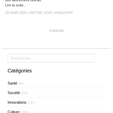
Lire la suite...
20 MAR 2026
NOTRE VOIX
#VALEURS
3 articles
Rechercher
Catégories
Santé
(80)
Société
(570)
Innovations
(197)
Culture
(109)