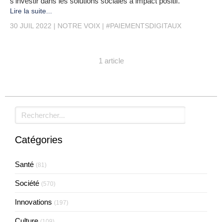
s’investir dans les solutions sociales à impact positif.
Lire la suite...
30 JUIL 2022
NOTRE VOIX
#PAIEMENTSDIGITAUX
1 article
Rechercher
Catégories
Santé
(81)
Société
(570)
Innovations
(197)
Culture
(109)