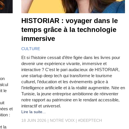
HISTORIAR : voyager dans le
temps grâce à la technologie
immersive
CULTURE
Et si l’histoire cessait d’être figée dans les livres pour
devenir une expérience vivante, immersive et
interactive ? C’est le pari audacieux de HISTORIAR,
une startup deep tech qui transforme le tourisme
ion
culturel, l’éducation et les événements grâce à
alcul
l’intelligence artificielle et à la réalité augmentée. Née en
t le
Tunisie, la jeune entreprise ambitionne de réinventer
notre rapport au patrimoine en le rendant accessible,
uit
interactif et universel.
nées et
Lire la suite...
tion :
18 JUIN 2026
NOTRE VOIX
#DEEPTECH
t la