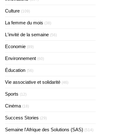
Culture
(109)
La femme du mois
(38)
L'invité de la semaine
(56)
Economie
(89)
Environnement
(60)
Éducation
(56)
Vie associative et solidarité
(46)
Sports
(12)
Cinéma
(18)
Success Stories
(29)
Semaine l'Afrique des Solutions (SAS)
(514)