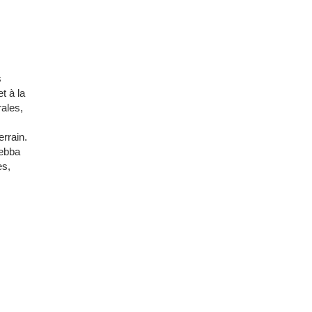
s
t à la
rales,
errain.
Debba
es,