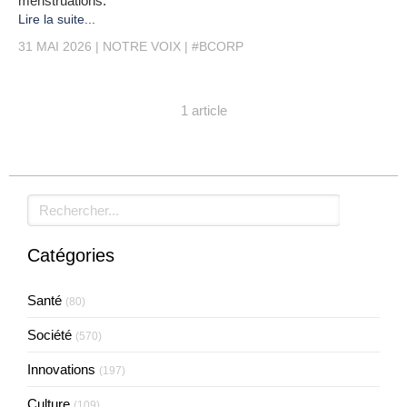
menstruations.
Lire la suite...
31 MAI 2026
NOTRE VOIX
#BCORP
1 article
Rechercher
Catégories
Santé
(80)
Société
(570)
Innovations
(197)
Culture
(109)