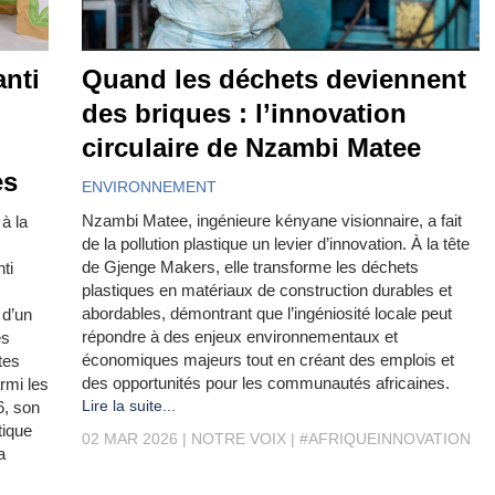
nti
Quand les déchets deviennent
des briques : l’innovation
circulaire de Nzambi Matee
es
ENVIRONNEMENT
Nzambi Matee, ingénieure kényane visionnaire, a fait
à la
de la pollution plastique un levier d’innovation. À la tête
de Gjenge Makers, elle transforme les déchets
ti
plastiques en matériaux de construction durables et
abordables, démontrant que l’ingéniosité locale peut
 d’un
répondre à des enjeux environnementaux et
es
économiques majeurs tout en créant des emplois et
tes
des opportunités pour les communautés africaines.
rmi les
Lire la suite...
6, son
tique
02 MAR 2026
NOTRE VOIX
#AFRIQUEINNOVATION
a