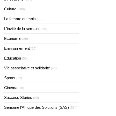
Culture
(109)
La femme du mois
(38)
L'invité de la semaine
(56)
Economie
(89)
Environnement
(60)
Éducation
(56)
Vie associative et solidarité
(46)
Sports
(12)
Cinéma
(18)
Success Stories
(29)
Semaine l'Afrique des Solutions (SAS)
(514)