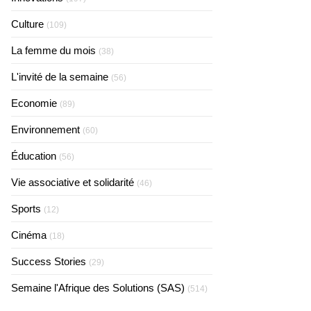
Culture
(109)
La femme du mois
(38)
L'invité de la semaine
(56)
Economie
(89)
Environnement
(60)
Éducation
(56)
Vie associative et solidarité
(46)
Sports
(12)
Cinéma
(18)
Success Stories
(29)
Semaine l'Afrique des Solutions (SAS)
(514)