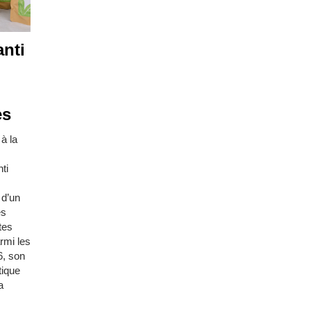
nti
es
à la
ti
 d’un
es
tes
rmi les
6, son
tique
a