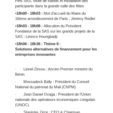
Pins SAS, visite de stands et installation des
participants dans la grande salle des fêtes
•18h00 - 18h03
:
Mot d’accueil du Maire du
16ème arrondissement de Paris : Jérémy Redler
•18h03 - 18h06
:
Allocution du Président
Fondateur de la SAS sur les grands projets de la
SAS : Léonce Houngbadji
•18h06 - 18h36
: Thème 8 :
Solutions alternatives de financement pour les
entreprises innovantes
· Lionel Zinsou : Ancien Premier ministre du
Bénin
· Mossadeck Bally : Président du Conseil
National du patronat du Mali (CNPM)
· Jean Daniel Ovaga : Président de l’Union
nationale des opérateurs économiques congolais
(UNOC)
· Stanislas Zézé : CEO & Chairman