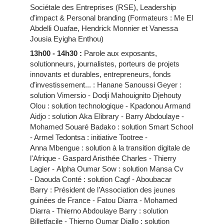
Sociétale des Entreprises (RSE), Leadership
d’impact & Personal branding
(Formateurs : Me El
Abdelli Ouafae, Hendrick Monnier et Vanessa
Jousia Eyigha Enthou)
13h00 - 14h30 :
Parole aux exposants,
solutionneurs, journalistes, porteurs de projets
innovants et durables, entrepreneurs, fonds
d’investissement... : Hanane Sanoussi Geyer :
solution Vimersio - Dodji Mahouignito Djehouty
Olou : solution technologique - Kpadonou Armand
Aidjo : solution Aka Elibrary - Barry Abdoulaye -
Mohamed Souaré Badako : solution Smart School
- Armel Tedontsa : initiative Tootree -
Anna Mbengue : solution à la transition digitale de
l'Afrique - Gaspard Aristhée Charles - Thierry
Lagier - Alpha Oumar Sow : solution Mansa Cv
- Daouda Conté : solution Cagf - Aboubacar
Barry : Président de l’Association des jeunes
guinées de France - Fatou Diarra - Mohamed
Diarra - Thierno Abdoulaye Barry : solution
Billetfacile - Thierno Oumar Diallo : solution