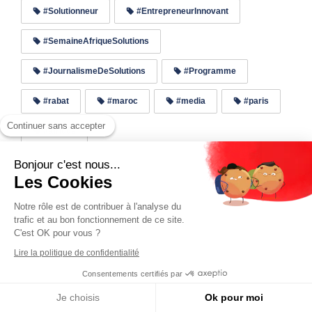
#Solutionneur
#EntrepreneurInnovant
#SemaineAfriqueSolutions
#JournalismeDeSolutions
#Programme
#rabat
#maroc
#media
#paris
Continuer sans accepter
#afrique
Bonjour c'est nous...
Les Cookies
Lire les commentaires (1)
Notre rôle est de contribuer à l'analyse du
trafic et au bon fonctionnement de ce site.
C'est OK pour vous ?
Précédent
Lire la politique de confidentialité
SAS 2024 : Guinée, Pays Invité d’Honneur
Consentements certifiés par
Je choisis
Ok pour moi
Suivant