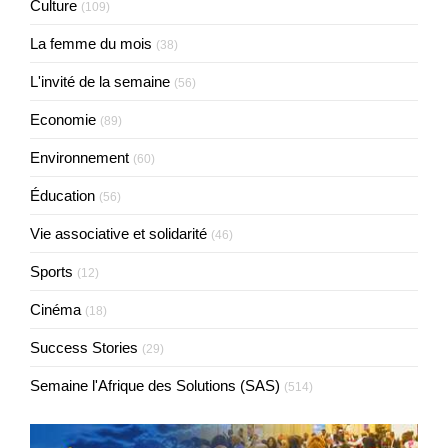
Culture
(109)
La femme du mois
(38)
L'invité de la semaine
(56)
Economie
(89)
Environnement
(60)
Éducation
(56)
Vie associative et solidarité
(46)
Sports
(12)
Cinéma
(18)
Success Stories
(29)
Semaine l'Afrique des Solutions (SAS)
(514)