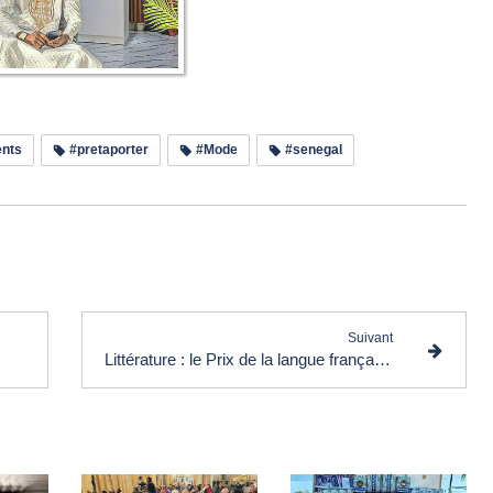
nts
#pretaporter
#Mode
#senegal
e les commentaires (0)
Suivant
Littérature : le Prix de la langue française décerné à Nathacha Appanah