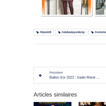
#6point9
#abdoulayedieng
#veteme
Lir
Précédent
Ballon d'or 2022 : Sadio Mané reçoit le "Prix Sócrates" pour son engagement dans des projets sociétaux et caritatifs au Sénégal
Articles similaires