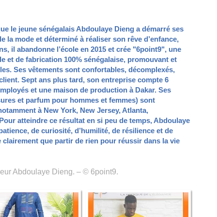
que le jeune sénégalais Abdoulaye Dieng a démarré ses
de la mode et déterminé à réaliser son rêve d’enfance,
ins, il abandonne l’école en 2015 et crée "6point9", une
e et de fabrication 100% sénégalaise, promouvant et
bles. Ses vêtements sont confortables, décomplexés,
client. Sept ans plus tard, son entreprise compte 6
employés et une maison de production à Dakar. Ses
ssures et parfum pour hommes et femmes) sont
 notamment à New York, New Jersey, Atlanta,
Pour atteindre ce résultat en si peu de temps, Abdoulaye
atience, de curiosité, d’humilité, de résilience et de
 clairement que partir de rien pour réussir dans la vie
eur Abdoulaye Dieng. – © 6point9.