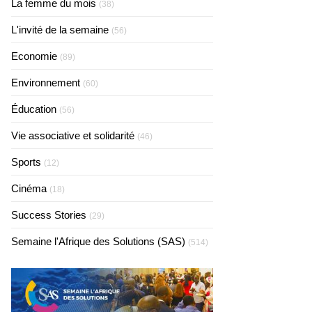
La femme du mois
(38)
L'invité de la semaine
(56)
Economie
(89)
Environnement
(60)
Éducation
(56)
Vie associative et solidarité
(46)
Sports
(12)
Cinéma
(18)
Success Stories
(29)
Semaine l'Afrique des Solutions (SAS)
(514)