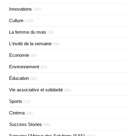
Innovations
(197)
Culture
(109)
La femme du mois
(39)
L'invité de la semaine
(56)
Economie
(89)
Environnement
(60)
Éducation
(56)
Vie associative et solidarité
(46)
Sports
(12)
Cinéma
(18)
Success Stories
(29)
Semaine l'Afrique des Solutions (SAS)