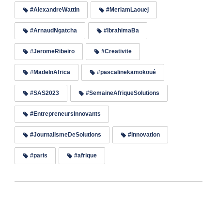
#AlexandreWattin
#MeriamLaouej
#ArnaudNgatcha
#IbrahimaBa
#JeromeRibeiro
#Creativite
#MadeInAfrica
#pascalinekamokoué
#SAS2023
#SemaineAfriqueSolutions
#EntrepreneursInnovants
#JournalismeDeSolutions
#Innovation
#paris
#afrique
Lire les commentaires (0)