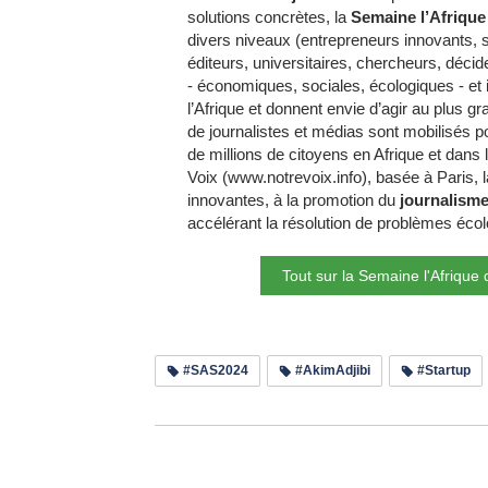
solutions concrètes, la
Semaine l’Afrique
divers niveaux (entrepreneurs innovants, s
éditeurs, universitaires, chercheurs, décide
- économiques, sociales, écologiques - et 
l’Afrique et donnent envie d’agir au plus gr
de journalistes et médias sont mobilisés po
de millions de citoyens en Afrique et dans 
Voix (www.notrevoix.info), basée à Paris, l
innovantes, à la promotion du
journalisme
accélérant la résolution de problèmes éco
Tout sur la Semaine l'Afriqu
#SAS2024
#AkimAdjibi
#Startup
Lir