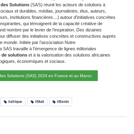
 des Solutions
(SAS) réunit les acteurs de solutions à
ociaux et durables, médias, journalistes, élus, auteurs,
urs, institutions financières…) autour d’initiatives concrètes
inspirantes, qui témoignent de la capacité créative de
and nombre par le levier de l’inspiration. Des dizaines
ur diffuser des initiatives concrètes et constructives auprès
le monde. Initiée par l’association Notre
a SAS travaille à l’émergence de lignes éditoriales
 de solutions
et à la valorisation des solutions africaines
logiques, économiques et sociaux.
e des Solutions (SAS) 2024 en France et au Maroc
#afrique
#Mali
#Benin
e les commentaires (0)