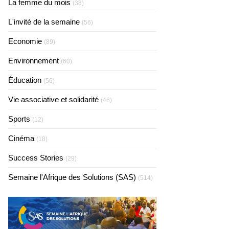
La femme du mois
(38)
L'invité de la semaine
(56)
Economie
(89)
Environnement
(60)
Éducation
(56)
Vie associative et solidarité
(46)
Sports
(12)
Cinéma
(18)
Success Stories
(29)
Semaine l'Afrique des Solutions (SAS)
(514)