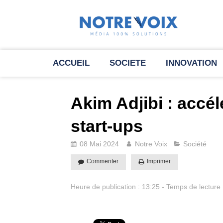
ACCUEIL
SOCIETE
INNOVATION
Akim Adjibi : accél
start-ups
08 Mai 2024
Notre Voix
Société
Commenter
Imprimer
Heure de publication : 13:25 - Temps de lecture 