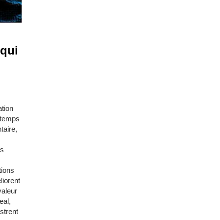
 qui
ation
ngtemps
taire,
es
tions
liorent
valeur
eal,
strent