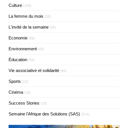
Culture
(109)
La femme du mois
(39)
L'invité de la semaine
(56)
Economie
(89)
Environnement
(60)
Éducation
(56)
Vie associative et solidarité
(46)
Sports
(12)
Cinéma
(18)
Success Stories
(29)
Semaine l'Afrique des Solutions (SAS)
(514)