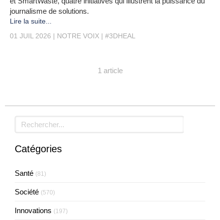
et SmartWaste, quatre initiatives qui illustrent la puissance du
journalisme de solutions.
Lire la suite...
01 JUIL 2026
NOTRE VOIX
#3DHEAL
1 article
Rechercher
Catégories
Santé
(81)
Société
(570)
Innovations
(197)