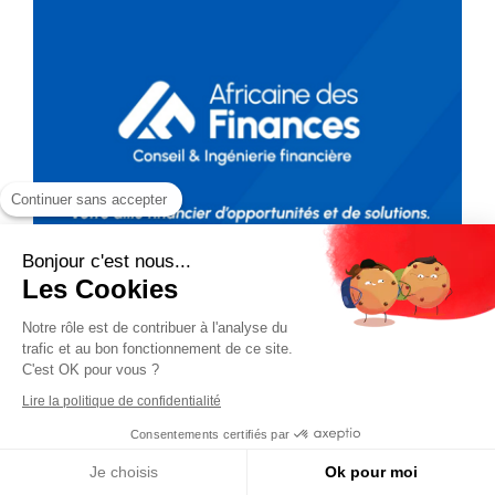
Continuer sans accepter
Bonjour c'est nous...
Les Cookies
Notre rôle est de contribuer à l'analyse du
trafic et au bon fonctionnement de ce site.
C'est OK pour vous ?
Lire la politique de confidentialité
Consentements certifiés par
Je choisis
Ok pour moi