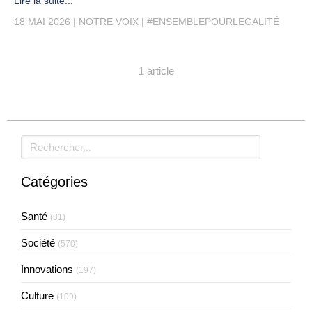
Lire la suite...
18 MAI 2026
NOTRE VOIX
#ENSEMBLEPOURLEGALITÉ
1 article
Rechercher
Catégories
Santé
(81)
Société
(570)
Innovations
(197)
Culture
(109)