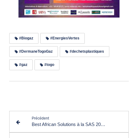
#Biogaz
#EnergiesVertes
#DermaneTogoGaz
#dechetsplastiques
#gaz
#togo
Lire les commentaires (0)
Précédent
Best African Solutions à la SAS 2023 : les nominés dans la catégorie "Prix Notre Voix & Telesud"