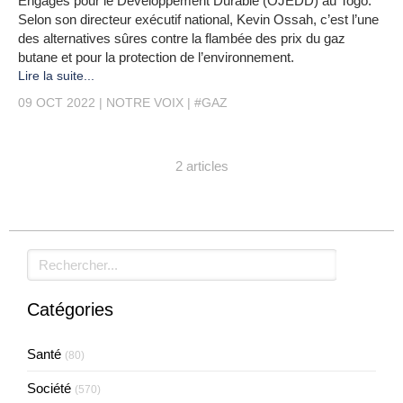
Engagés pour le Développement Durable (OJEDD) au Togo.
Selon son directeur exécutif national, Kevin Ossah, c’est l’une
des alternatives sûres contre la flambée des prix du gaz
butane et pour la protection de l’environnement.
Lire la suite...
09 OCT 2022
NOTRE VOIX
#GAZ
2 articles
Rechercher
Catégories
Santé
(80)
Société
(570)