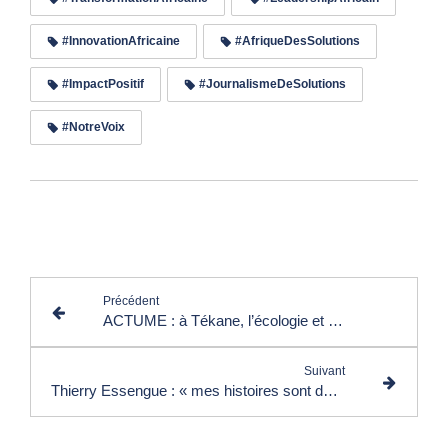
#InnovationAfricaine
#AfriqueDesSolutions
#ImpactPositif
#JournalismeDeSolutions
#NotreVoix
Lire les commentaires (0)
Précédent
ACTUME : à Tékane, l’écologie et la santé comme réponses concrètes aux défis du développement africain
Suivant
Thierry Essengue : « mes histoires sont des ponts entre les peuples et les cœurs »