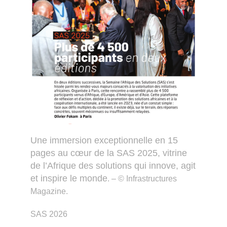
Une immersion exceptionnelle en 15
pages au cœur de la SAS 2025, vitrine
de l’Afrique des solutions qui innove, agit
et inspire le monde
. – © Infrastructures
Magazine.
SAS 2026