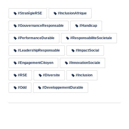
#StratégieRSE
#InclusionAfrique
#GouvernanceResponsable
#Handicap
#PerformanceDurable
#ResponsabiliteSocietale
#LeadershipResponsable
#ImpactSocial
#EngagementCitoyen
#InnovationSociale
#RSE
#Diversite
#Inclusion
#Odd
#DeveloppementDurable
Lire les commentaires (0)