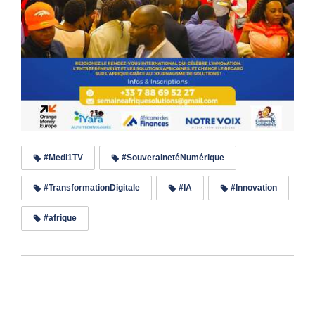
#Medi1TV
#SouverainetéNumérique
#TransformationDigitale
#IA
#Innovation
#afrique
Lire les commentaires (0)