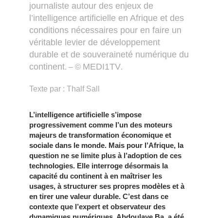
journaliste autour des enjeux de
l’intelligence artificielle en Afrique et des
conditions nécessaires pour en faire un
véritable levier de développement
durable et de souveraineté numérique du
continent
MEDI1TV
. – ©
.
Texte par : Thalf Sall
L’intelligence artificielle s’impose
progressivement comme l’un des moteurs
majeurs de transformation économique et
sociale dans le monde. Mais pour l’Afrique, la
question ne se limite plus à l’adoption de ces
technologies. Elle interroge désormais la
capacité du continent à en maîtriser les
usages, à structurer ses propres modèles et à
en tirer une valeur durable. C’est dans ce
contexte que l’expert et observateur des
dynamiques numériques, Abdoulaye Ba, a été