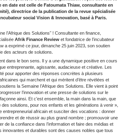
 en date est celle de Fatoumata Thiaw, consultante en
té), directrice de la publication de la revue spécialisée
’incubateur social Vision & Innovation, basé à Paris.
 l’Afrique des Solutions" ! Consultante en finance,
cialisée
Afrik Finance Review
et fondatrice de l’incubateur
aw a exprimé ce jour, dimanche 25 juin 2023, son soutien
le des acteurs de solutions.
ent dans le bon sens. Il y a une dynamique positive en cours
ue entreprenante, agissante, audacieuse et créative. Les
ité pour apporter des réponses concrètes à plusieurs
fricaines qui marchent et qui méritent d’être révélées et
 soutiens la Semaine l’Afrique des Solutions. Elle vient à point
rogresser l’innovation et une presse de solutions sur le
 façonne ainsi. Et c’est ensemble, la main dans la main, que
e des solutions, pour nos enfants et les générations à venir »,
re entrepreneurial africain et susciter des vocations : donner
reprendre et de réussir au plus grand nombre ; promouvoir une
er de la confiance dans l’information et faire des médias et
ons innovantes et durables sont des causes nobles que tous