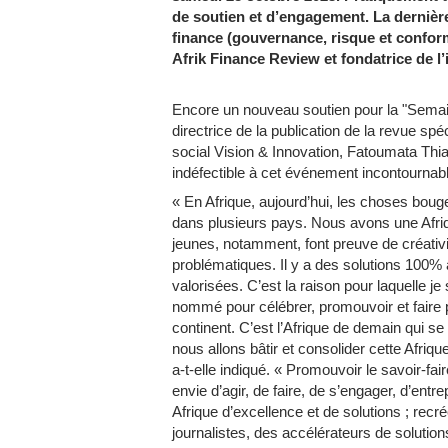
de soutien et d’engagement. La dernière
finance (gouvernance, risque et conformi
Afrik Finance Review et fondatrice de l
Encore un nouveau soutien pour la "Semaine
directrice de la publication de la revue spé
social Vision & Innovation, Fatoumata Thi
indéfectible à cet événement incontournab
« En Afrique, aujourd’hui, les choses boug
dans plusieurs pays. Nous avons une Afriq
jeunes, notamment, font preuve de créativ
problématiques. Il y a des solutions 100% a
valorisées. C’est la raison pour laquelle je
nommé pour célébrer, promouvoir et faire p
continent. C’est l’Afrique de demain qui se
nous allons bâtir et consolider cette Afriqu
a-t-elle indiqué. « Promouvoir le savoir-fai
envie d’agir, de faire, de s’engager, d’ent
Afrique d’excellence et de solutions ; recré
journalistes, des accélérateurs de soluti