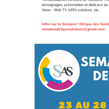
témoignages, présentation et dédicace du l
News : Web TV 100% solutions, etc.
Infos sur la Semaine l'Afrique des Solut
semaineafriquesolutions@gmail.com