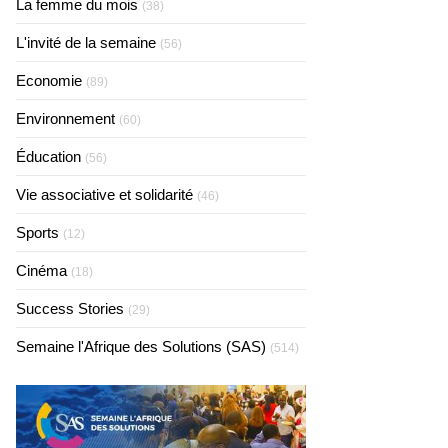
La femme du mois
(38)
L'invité de la semaine
(56)
Economie
(89)
Environnement
(60)
Éducation
(56)
Vie associative et solidarité
(46)
Sports
(12)
Cinéma
(18)
Success Stories
(29)
Semaine l'Afrique des Solutions (SAS)
(514)