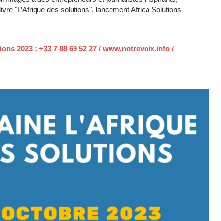
ivre "L’Afrique des solutions", lancement Africa Solutions
ions 2023 : +33 7 88 69 52 27 / www.notrevoix.info /