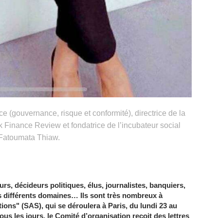
 (gouvernance, risque et conformité), directrice de la
ik Finance Review et fondatrice de l’incubateur social
 Fatoumata Thiaw.
rs, décideurs politiques, élus, journalistes, banquiers,
s différents domaines… Ils sont très nombreux à
ions" (SAS), qui se déroulera à Paris, du lundi 23 au
us les jours, le Comité d’organisation reçoit des lettres