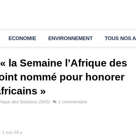
ECONOMIE
ENVIRONNEMENT
TOUS NOS A
« la Semaine l’Afrique des
 point nommé pour honorer
fricains »
frique des Solutions (SAS)
1 commentaire
: 1 min 59 s