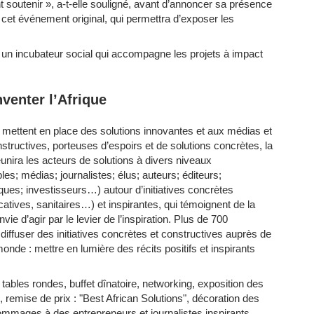
nt soutenir », a-t-elle souligné, avant d’annoncer sa présence
 à cet événement original, qui permettra d’exposer les
 un incubateur social qui accompagne les projets à impact
venter l’Afrique
 mettent en place des solutions innovantes et aux médias et
constructives, porteuses d’espoirs et de solutions concrètes, la
unira les acteurs de solutions à divers niveaux
es; médias; journalistes; élus; auteurs; éditeurs;
ques; investisseurs…) autour d’initiatives concrètes
tives, sanitaires…) et inspirantes, qui témoignent de la
vie d’agir par le levier de l’inspiration. Plus de 700
diffuser des initiatives concrètes et constructives auprès de
monde : mettre en lumière des récits positifs et inspirants
ables rondes, buffet dînatoire, networking, exposition des
s, remise de prix : "Best African Solutions", décoration des
mmages à des entrepreneurs et journalistes inspirants,