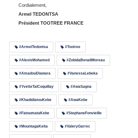
Cordialement,
Armel TEDONTSA
Président TOOTREE FRANCE
#ArmelTedontsa
#Tootree
#AlexisMohamed
#ZobidaBenaliMoreau
#AmadouDiawara
#VanessaLebeka
#YvetteTaïCoquillay
#AwaSagna
#KhadidiatouKebe
#AwaKebe
#FatoumataKebe
#StephaneFonvieille
#MountagaKeita
#ValeryGarrec