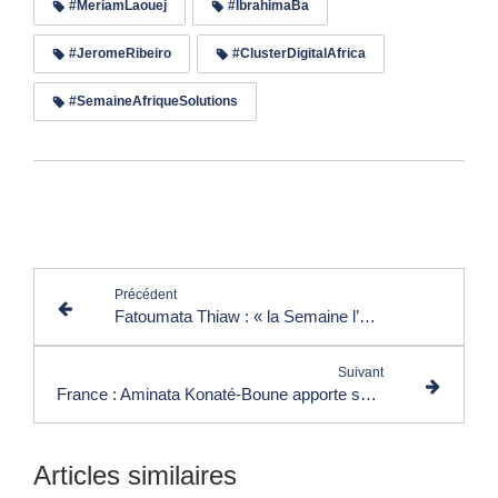
#MeriamLaouej
#IbrahimaBa
#JeromeRibeiro
#ClusterDigitalAfrica
#SemaineAfriqueSolutions
Lire les commentaires (0)
Précédent
Fatoumata Thiaw : « la Semaine l’Afrique des Solutions vient à point nommé pour honorer les solutionneurs africains »
Suivant
France : Aminata Konaté-Boune apporte son soutien à la Semaine l’Afrique des Solutions
Articles similaires