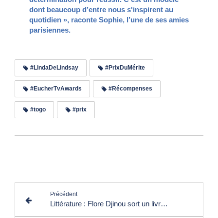
dont beaucoup d’entre nous s'inspirent au
quotidien », raconte Sophie, l’une de ses amies
parisiennes.
#LindaDeLindsay
#PrixDuMérite
#EucherTvAwards
#Récompenses
#togo
#prix
Lire les commentaires (0)
Précédent
Littérature : Flore Djinou sort un livre autobiographique sur son divorce